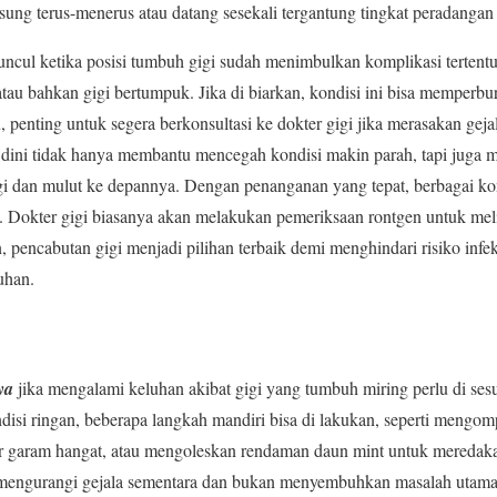
ung terus-menerus atau datang sesekali tergantung tingkat peradangan 
cul ketika posisi tumbuh gigi sudah menimbulkan komplikasi tertentu, s
atau bahkan gigi bertumpuk. Jika di biarkan, kondisi ini bisa memperbu
, penting untuk segera berkonsultasi ke dokter gigi jika merasakan geja
dini tidak hanya membantu mencegah kondisi makin parah, tapi juga m
i dan mulut ke depannya. Dengan penanganan yang tepat, berbagai kom
. Dokter gigi biasanya akan melakukan pemeriksaan rontgen untuk melih
, pencabutan gigi menjadi pilihan terbaik demi menghindari risiko inf
uhan.
ya
jika mengalami keluhan akibat gigi yang tumbuh miring perlu di ses
disi ringan, beberapa langkah mandiri bisa di lakukan, seperti mengom
ir garam hangat, atau mengoleskan rendaman daun mint untuk meredaka
 mengurangi gejala sementara dan bukan menyembuhkan masalah utama.