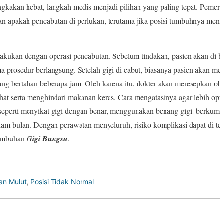
ngkakan hebat, langkah medis menjadi pilihan yang paling tepat. Pemeri
n apakah pencabutan di perlukan, terutama jika posisi tumbuhnya men
akukan dengan operasi pencabutan. Sebelum tindakan, pasien akan di b
ma prosedur berlangsung. Setelah gigi di cabut, biasanya pasien akan 
yang bertahan beberapa jam. Oleh karena itu, dokter akan meresepkan ob
hat serta menghindari makanan keras. Cara mengatasinya agar lebih o
, seperti menyikat gigi dengan benar, menggunakan benang gigi, berkum
 enam bulan. Dengan perawatan menyeluruh, risiko komplikasi dapat di t
tumbuhan
Gigi Bungsu
.
an Mulut
,
Posisi Tidak Normal