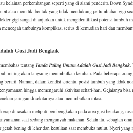
 atau kelainan perkembangan seperti yang di alami penderita Down Synd
sempit atau memiliki bentuk yang tidak mendukung pertumbuhan gigi seca
dokter gigi sangat di anjurkan untuk mengidentifikasi potensi tumbuh m
 mencegah timbulnya komplikasi serius di kemudian hari dan memban
alah Gusi Jadi Bengkak
n membahas tentang
Tanda Paling Umum Adalah Gusi Jadi Bengkak
.
uh miring akan langsung menimbulkan keluhan. Pada beberapa orang,
ng berarti. Namun, dalam kondisi tertentu, posisi tumbuh yang tidak n
nyamanan hingga memengaruhi aktivitas sehari-hari. Gejalanya bisa m
enekan jaringan di sekitarnya atau menimbulkan iritasi.
rap di rasakan meliputi pembengkakan pada area gusi belakang, rasa 
daknyamanan saat sedang mengunyah makanan. Selain itu, sebagian ora
getah bening di leher dan kesulitan saat membuka mulut. Nyeri yang 