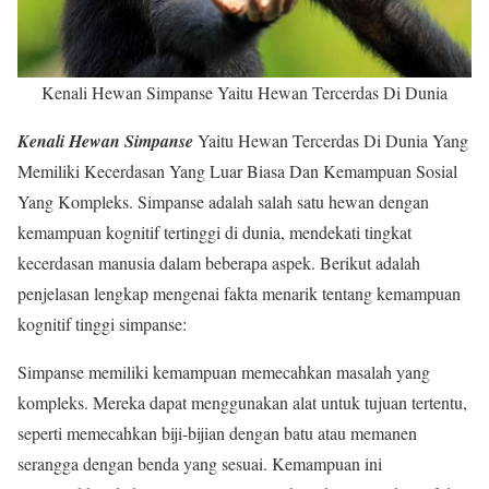
Kenali Hewan Simpanse Yaitu Hewan Tercerdas Di Dunia
Kenali Hewan Simpanse
Yaitu Hewan Tercerdas Di Dunia Yang
Memiliki Kecerdasan Yang Luar Biasa Dan Kemampuan Sosial
Yang Kompleks. Simpanse adalah salah satu hewan dengan
kemampuan kognitif tertinggi di dunia, mendekati tingkat
kecerdasan manusia dalam beberapa aspek. Berikut adalah
penjelasan lengkap mengenai fakta menarik tentang kemampuan
kognitif tinggi simpanse:
Simpanse memiliki kemampuan memecahkan masalah yang
kompleks. Mereka dapat menggunakan alat untuk tujuan tertentu,
seperti memecahkan biji-bijian dengan batu atau memanen
serangga dengan benda yang sesuai. Kemampuan ini