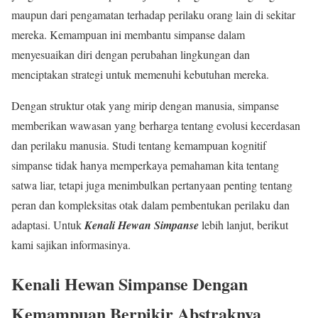
maupun dari pengamatan terhadap perilaku orang lain di sekitar
mereka. Kemampuan ini membantu simpanse dalam
menyesuaikan diri dengan perubahan lingkungan dan
menciptakan strategi untuk memenuhi kebutuhan mereka.
Dengan struktur otak yang mirip dengan manusia, simpanse
memberikan wawasan yang berharga tentang evolusi kecerdasan
dan perilaku manusia. Studi tentang kemampuan kognitif
simpanse tidak hanya memperkaya pemahaman kita tentang
satwa liar, tetapi juga menimbulkan pertanyaan penting tentang
peran dan kompleksitas otak dalam pembentukan perilaku dan
adaptasi. Untuk
Kenali Hewan Simpanse
lebih lanjut, berikut
kami sajikan informasinya.
Kenali Hewan Simpanse Dengan
Kemampuan Berpikir Abstraknya