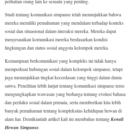
perhatian orang lain ke sesuatu yang penting.
Studi tentang komunikasi simpanse telah menunjukkan bahwa
mereka memiliki pemahaman yang mendalam terhadap konteks
sosial dan situasional dalam interaksi mereka. Mereka dapat
menyesuaikan komunikasi mereka berdasarkan kondisi
lingkungan dan status sosial anggota kelompok mereka.
Kemampuan berkomunikasi yang kompleks ini tidak hanya
memperkuat hubungan sosial dalam kelompok simpanse, tetapi
juga menunjukkan tingkat kecerdasan yang tinggi dalam dunia
satwa. Penelitian lebih lanjut tentang komunikasi simpanse terus
mengungkapkan wawasan yang berharga tentang evolusi bahasa
dan perilaku sosial dalam primata, serta memberikan kita lebih
banyak pemahaman tentang kompleksitas kehidupan hewan di
alam liar. Demikianlah artikel kali ini membahas tentang
Kenali
Hewan Simpanse
.