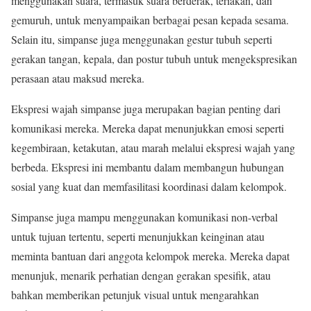
menggunakan suara, termasuk suara berderak, teriakan, dan
gemuruh, untuk menyampaikan berbagai pesan kepada sesama.
Selain itu, simpanse juga menggunakan gestur tubuh seperti
gerakan tangan, kepala, dan postur tubuh untuk mengekspresikan
perasaan atau maksud mereka.
Ekspresi wajah simpanse juga merupakan bagian penting dari
komunikasi mereka. Mereka dapat menunjukkan emosi seperti
kegembiraan, ketakutan, atau marah melalui ekspresi wajah yang
berbeda. Ekspresi ini membantu dalam membangun hubungan
sosial yang kuat dan memfasilitasi koordinasi dalam kelompok.
Simpanse juga mampu menggunakan komunikasi non-verbal
untuk tujuan tertentu, seperti menunjukkan keinginan atau
meminta bantuan dari anggota kelompok mereka. Mereka dapat
menunjuk, menarik perhatian dengan gerakan spesifik, atau
bahkan memberikan petunjuk visual untuk mengarahkan