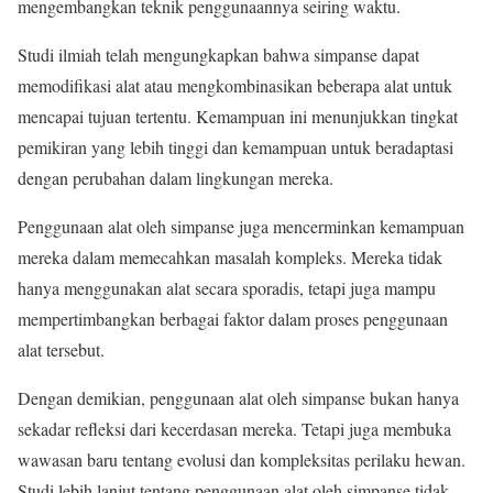
mengembangkan teknik penggunaannya seiring waktu.
Studi ilmiah telah mengungkapkan bahwa simpanse dapat
memodifikasi alat atau mengkombinasikan beberapa alat untuk
mencapai tujuan tertentu. Kemampuan ini menunjukkan tingkat
pemikiran yang lebih tinggi dan kemampuan untuk beradaptasi
dengan perubahan dalam lingkungan mereka.
Penggunaan alat oleh simpanse juga mencerminkan kemampuan
mereka dalam memecahkan masalah kompleks. Mereka tidak
hanya menggunakan alat secara sporadis, tetapi juga mampu
mempertimbangkan berbagai faktor dalam proses penggunaan
alat tersebut.
Dengan demikian, penggunaan alat oleh simpanse bukan hanya
sekadar refleksi dari kecerdasan mereka. Tetapi juga membuka
wawasan baru tentang evolusi dan kompleksitas perilaku hewan.
Studi lebih lanjut tentang penggunaan alat oleh simpanse tidak