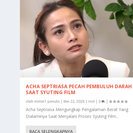
ACHA SEPTRIASA PECAH PEMBULUH DARAH
SAAT SYUTING FILM
oleh
mimin1 penulis
|
Mei 22, 2026
|
Hot
|
0
|
Acha Septriasa Mengungkap Pengalaman Berat Yang
Dialaminya Saat Menjalani Proses Syuting Film...
BACA SELENGKAPNYA