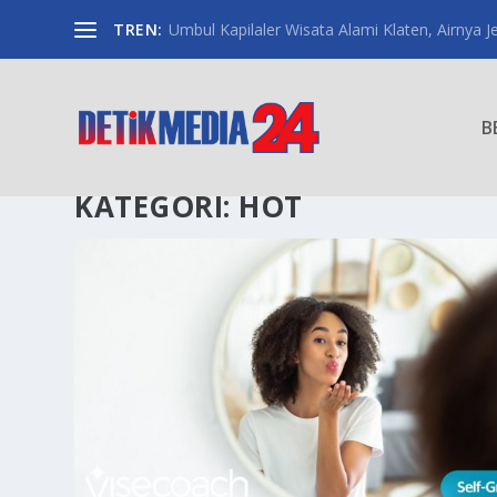
TREN:
Umbul Kapilaler Wisata Alami Klaten, Airnya Je
B
KATEGORI:
HOT