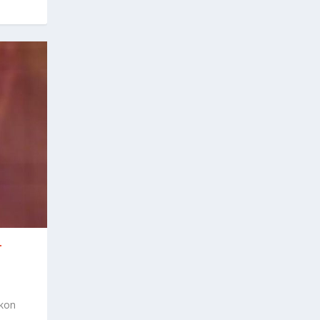
T
Ikon