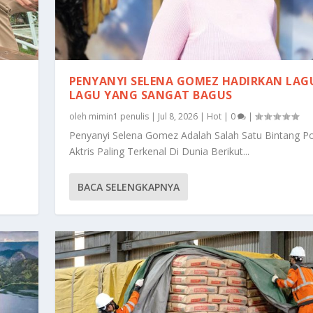
PENYANYI SELENA GOMEZ HADIRKAN LAG
LAGU YANG SANGAT BAGUS
oleh
mimin1 penulis
|
Jul 8, 2026
|
Hot
|
0
|
Penyanyi Selena Gomez Adalah Salah Satu Bintang P
Aktris Paling Terkenal Di Dunia Berikut...
BACA SELENGKAPNYA