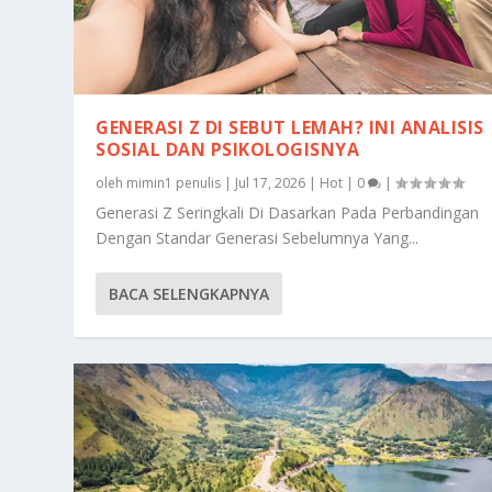
GENERASI Z DI SEBUT LEMAH? INI ANALISIS
SOSIAL DAN PSIKOLOGISNYA
oleh
mimin1 penulis
|
Jul 17, 2026
|
Hot
|
0
|
Generasi Z Seringkali Di Dasarkan Pada Perbandingan
Dengan Standar Generasi Sebelumnya Yang...
BACA SELENGKAPNYA