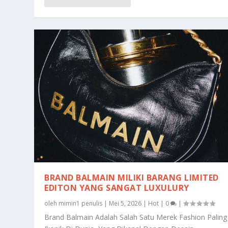
BRAND BALMAIN MILIKI BARANG LIMITED
EDITON YANG SANGAT LUXULURY
oleh
mimin1 penulis
|
Mei 5, 2026
|
Hot
|
0
|
Brand Balmain Adalah Salah Satu Merek Fashion Paling