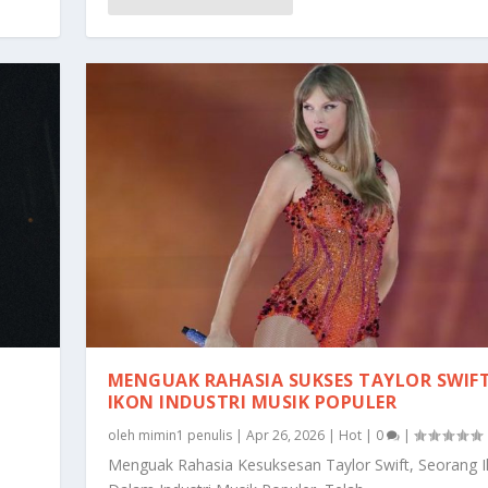
MENGUAK RAHASIA SUKSES TAYLOR SWIF
IKON INDUSTRI MUSIK POPULER
oleh
mimin1 penulis
|
Apr 26, 2026
|
Hot
|
0
|
Menguak Rahasia Kesuksesan Taylor Swift, Seorang 