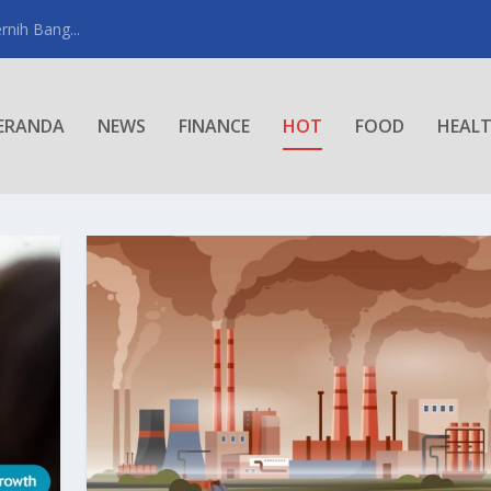
rnih Bang...
ERANDA
NEWS
FINANCE
HOT
FOOD
HEAL