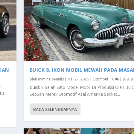
 DAN
BUICK 8, IKON MOBIL MEWAH PADA MAS
oleh
mimin1 penulis
|
Mei 27, 2026
|
Otomotif
|
0
|
Buick 8 Salah Satu Model Mobil Di Produksi Oleh Buic
tu
Sebuah Merek Otomotif Asal Amerika Serikat...
BACA SELENGKAPNYA