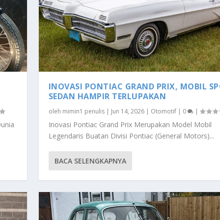
INOVASI PONTIAC GRAND PRIX, MOBIL S
SEDAN HAMPIR TERLUPAKAN
oleh
mimin1 penulis
|
Jun 14, 2026
|
Otomotif
|
0
|
Dunia
Inovasi Pontiac Grand Prix Merupakan Model Mobil
Legendaris Buatan Divisi Pontiac (General Motors)...
BACA SELENGKAPNYA