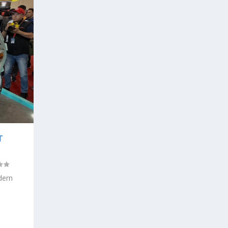
T
dern