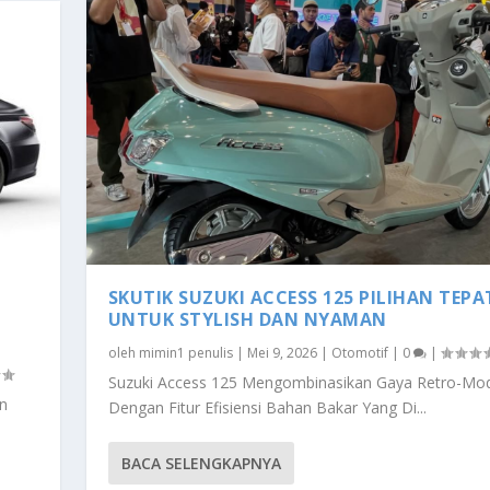
SKUTIK SUZUKI ACCESS 125 PILIHAN TEPA
UNTUK STYLISH DAN NYAMAN
oleh
mimin1 penulis
|
Mei 9, 2026
|
Otomotif
|
0
|
Suzuki Access 125 Mengombinasikan Gaya Retro-Mo
an
Dengan Fitur Efisiensi Bahan Bakar Yang Di...
BACA SELENGKAPNYA