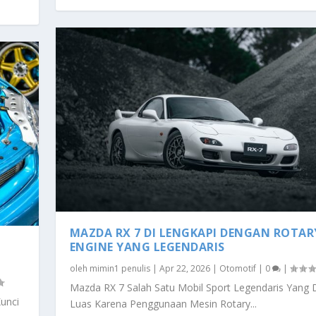
MAZDA RX 7 DI LENGKAPI DENGAN ROTAR
ENGINE YANG LEGENDARIS
oleh
mimin1 penulis
|
Apr 22, 2026
|
Otomotif
|
0
|
Mazda RX 7 Salah Satu Mobil Sport Legendaris Yang 
unci
Luas Karena Penggunaan Mesin Rotary...