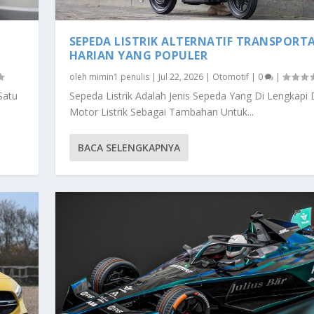
SEPEDA LISTRIK ALTERNATIF TRANSPORTA
HARIAN YANG POPULER
oleh
mimin1 penulis
|
Jul 22, 2026
|
Otomotif
|
0
|
Satu
Sepeda Listrik Adalah Jenis Sepeda Yang Di Lengkapi
Motor Listrik Sebagai Tambahan Untuk...
BACA SELENGKAPNYA