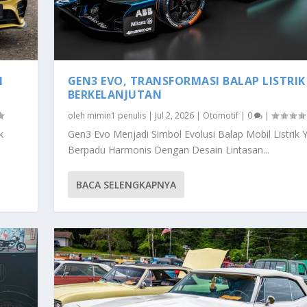
N
GEN3 EVO, TRANSFORMASI BALAP LISTRIK
BERKELANJUTAN
oleh
mimin1 penulis
|
Jul 2, 2026
|
Otomotif
|
0
|
k
Gen3 Evo Menjadi Simbol Evolusi Balap Mobil Listrik 
Berpadu Harmonis Dengan Desain Lintasan...
BACA SELENGKAPNYA