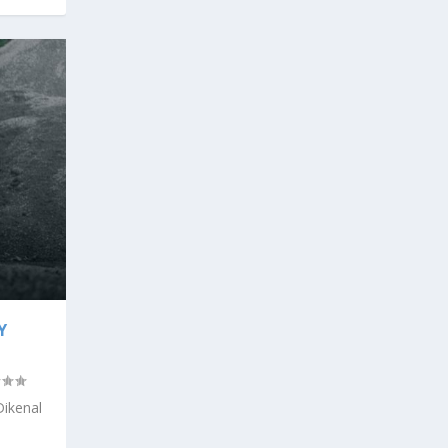
Y
Dikenal