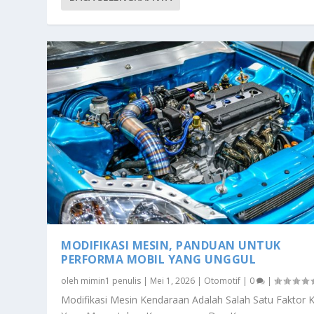
MODIFIKASI MESIN, PANDUAN UNTUK
PERFORMA MOBIL YANG UNGGUL
oleh
mimin1 penulis
|
Mei 1, 2026
|
Otomotif
|
0
|
Modifikasi Mesin Kendaraan Adalah Salah Satu Faktor K