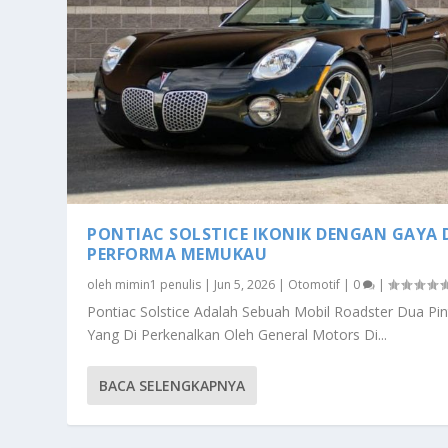
PONTIAC SOLSTICE IKONIK DENGAN GAYA
PERFORMA MEMUKAU
oleh
mimin1 penulis
|
Jun 5, 2026
|
Otomotif
|
0
|
Pontiac Solstice Adalah Sebuah Mobil Roadster Dua Pin
Yang Di Perkenalkan Oleh General Motors Di...
BACA SELENGKAPNYA