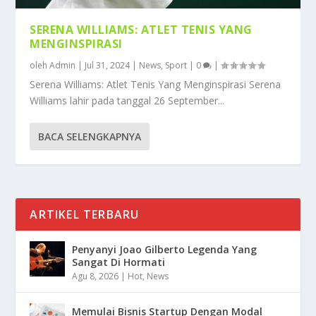
SERENA WILLIAMS: ATLET TENIS YANG
MENGINSPIRASI
oleh
Admin
|
Jul 31, 2024
|
News
,
Sport
|
0
|
Serena Williams: Atlet Tenis Yang Menginspirasi Serena
Williams lahir pada tanggal 26 September...
BACA SELENGKAPNYA
ARTIKEL TERBARU
Penyanyi Joao Gilberto Legenda Yang
Sangat Di Hormati
Agu 8, 2026
|
Hot
,
News
Memulai Bisnis Startup Dengan Modal