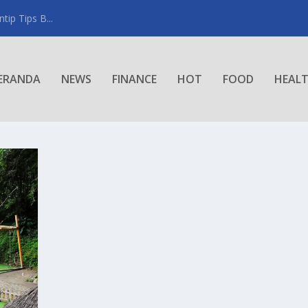
ip Tips B...
ERANDA
NEWS
FINANCE
HOT
FOOD
HEAL