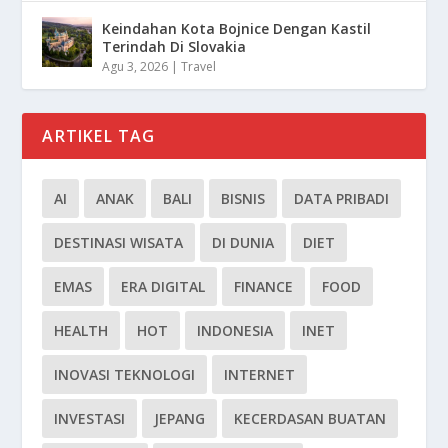
Keindahan Kota Bojnice Dengan Kastil
Terindah Di Slovakia
Agu 3, 2026
|
Travel
ARTIKEL TAG
AI
ANAK
BALI
BISNIS
DATA PRIBADI
DESTINASI WISATA
DI DUNIA
DIET
EMAS
ERA DIGITAL
FINANCE
FOOD
HEALTH
HOT
INDONESIA
INET
INOVASI TEKNOLOGI
INTERNET
INVESTASI
JEPANG
KECERDASAN BUATAN