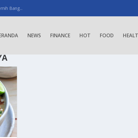
rnih Bang...
ERANDA
NEWS
FINANCE
HOT
FOOD
HEAL
YA