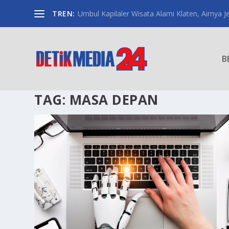
TREN:
Umbul Kapilaler Wisata Alami Klaten, Airnya Je
B
TAG:
MASA DEPAN