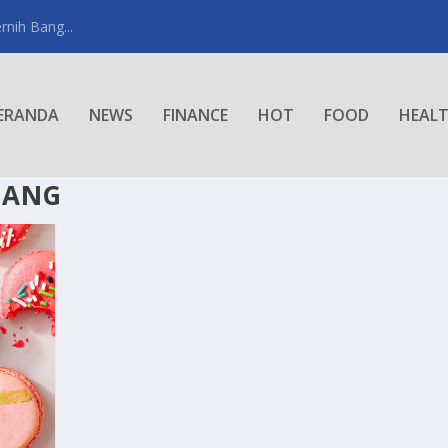
rnih Bang...
ERANDA
NEWS
FINANCE
HOT
FOOD
HEAL
JANG