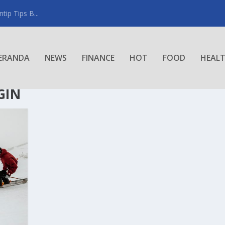
ip Tips B...
ERANDA
NEWS
FINANCE
HOT
FOOD
HEAL
GIN