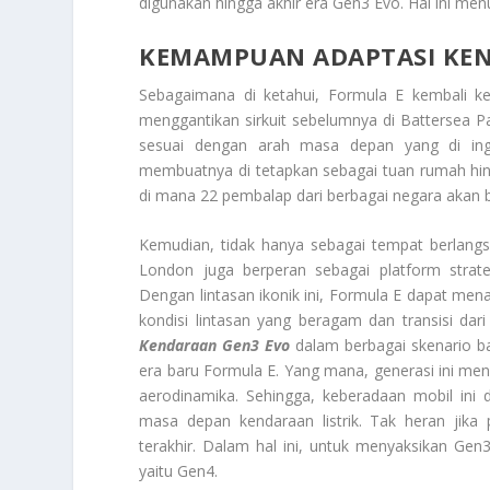
digunakan hingga akhir era Gen3 Evo. Hal ini me
KEMAMPUAN ADAPTASI KEN
Sebagaimana di ketahui, Formula E kembali ke
menggantikan sirkuit sebelumnya di Battersea P
sesuai dengan arah masa depan yang di ingi
membuatnya di tetapkan sebagai tuan rumah hin
di mana 22 pembalap dari berbagai negara akan b
Kemudian, tidak hanya sebagai tempat berlangs
London juga berperan sebagai platform strat
Dengan lintasan ikonik ini, Formula E dapat me
kondisi lintasan yang beragam dan transisi da
Kendaraan Gen3 Evo
dalam berbagai skenario ba
era baru Formula E. Yang mana, generasi ini meng
aerodinamika. Sehingga, keberadaan mobil in
masa depan kendaraan listrik. Tak heran jik
terakhir. Dalam hal ini, untuk menyaksikan Gen
yaitu Gen4.