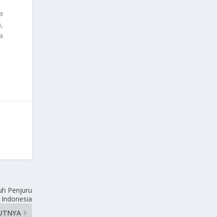
a
,
a
uh Penjuru
Indonesia
UTNYA