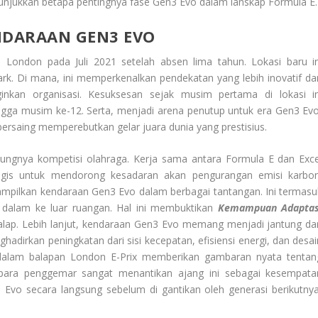
nunjukkan betapa pentingnya fase Gen3 Evo dalam lanskap Formula E.
DARAAN GEN3 EVO
 London pada Juli 2021 setelah absen lima tahun. Lokasi baru in
ark. Di mana, ini memperkenalkan pendekatan yang lebih inovatif da
nkan organisasi. Kesuksesan sejak musim pertama di lokasi in
gga musim ke-12. Serta, menjadi arena penutup untuk era Gen3 Evo
ersaing memperebutkan gelar juara dunia yang prestisius.
ungnya kompetisi olahraga. Kerja sama antara Formula E dan Exce
egis untuk mendorong kesadaran akan pengurangan emisi karbon
nampilkan kendaraan Gen3 Evo dalam berbagai tantangan. Ini termasu
ri dalam ke luar ruangan. Hal ini membuktikan
Kemampuan Adaptas
lap. Lebih lanjut, kendaraan Gen3 Evo memang menjadi jantung dar
hadirkan peningkatan dari sisi kecepatan, efisiensi energi, dan desai
i dalam balapan London E-Prix memberikan gambaran nyata tentan
a para penggemar sangat menantikan ajang ini sebagai kesempata
3 Evo secara langsung sebelum di gantikan oleh generasi berikutnya