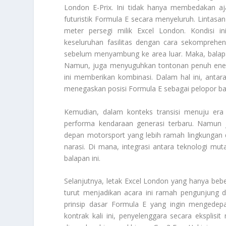
London E-Prix. Ini tidak hanya membedakan ajang
futuristik Formula E secara menyeluruh. Lintas
meter persegi milik Excel London. Kondisi 
keseluruhan fasilitas dengan cara sekomprehe
sebelum menyambung ke area luar. Maka, balapa
Namun, juga menyuguhkan tontonan penuh energi
ini memberikan kombinasi. Dalam hal ini, antara
menegaskan posisi Formula E sebagai pelopor ba
Kemudian, dalam konteks transisi menuju era 
performa kendaraan generasi terbaru. Namu
depan motorsport yang lebih ramah lingkungan d
narasi. Di mana, integrasi antara teknologi mu
balapan ini.
Selanjutnya, letak Excel London yang hanya be
turut menjadikan acara ini ramah pengunjung da
prinsip dasar Formula E yang ingin mengedep
kontrak kali ini, penyelenggara secara eksplis