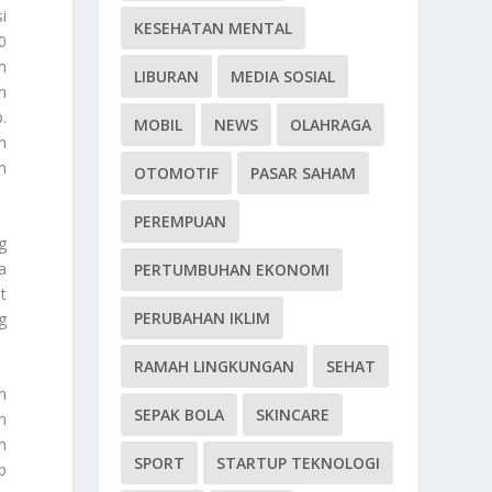
i
KESEHATAN MENTAL
0
n
LIBURAN
MEDIA SOSIAL
n
.
MOBIL
NEWS
OLAHRAGA
n
n
OTOMOTIF
PASAR SAHAM
PEREMPUAN
g
a
PERTUMBUHAN EKONOMI
t
PERUBAHAN IKLIM
g
RAMAH LINGKUNGAN
SEHAT
m
SEPAK BOLA
SKINCARE
n
n
SPORT
STARTUP TEKNOLOGI
p