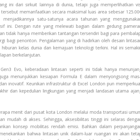
 ini dari sirkuit lainnya di dunia, tetapi juga memperlihatkan vis
an tersebut memanfaatkan secara maksimal luas area sebesar 125.00
ini menjadikannya satu-satunya acara tahunan yang menggunaka
nsif ini. Dengan rute yang melewati bagian dalam gedung pamera
n tidak hanya memberikan tantangan tersendiri bagi para pembalap
 bagi penonton. Pengalaman yang di hadirkan oleh desain lintasa
 hiburan kelas dunia dan kemajuan teknologi terkini. Hal ini semaki
lapan berkelanjutan.
Gen3 Evo, keberadaan lintasan seperti ini tidak hanya menunjan
n juga menunjukkan kesiapan Formula E dalam menyongsong mas
an inovatif. Keunikan infrastruktur di Excel London pun memperkua
takhir dan kepedulian lingkungan yang menjadi landasan utama ajan
berapa menit dari pusat kota London melalui moda transportasi umu
n mudah di akses. Sehingga, aksesibilitas tinggi ini selaras denga
ankan konsep mobilitas rendah emisi. Bahkan dalam perpanjanga
it menekankan bahwa lintasan unik dalam-luar ruangan ini akan teta