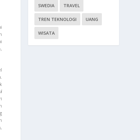
SWEDIA
TRAVEL
TREN TEKNOLOGI
UANG
i
WISATA
n
i
,
l
.
k
i
i
n
g
n
,