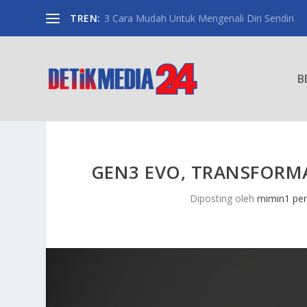
TREN:
3 Cara Mudah Untuk Mengenali Diri Sendiri
B
GEN3 EVO, TRANSFORMA
Diposting oleh
mimin1 pen