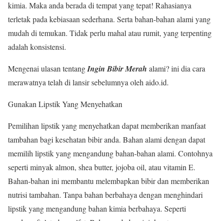
kimia. Maka anda berada di tempat yang tepat! Rahasianya
terletak pada kebiasaan sederhana. Serta bahan-bahan alami yang
mudah di temukan. Tidak perlu mahal atau rumit, yang terpenting
adalah konsistensi.
Mengenai ulasan tentang
Ingin Bibir Merah
alami? ini dia cara
merawatnya telah di lansir sebelumnya oleh aido.id.
Gunakan Lipstik Yang Menyehatkan
Pemilihan lipstik yang menyehatkan dapat memberikan manfaat
tambahan bagi kesehatan bibir anda.
Bahan alami dengan dapat
memilih lipstik yang mengandung bahan-bahan alami. Contohnya
seperti minyak almon, shea butter, jojoba oil, atau vitamin E.
Bahan-bahan ini membantu melembapkan bibir dan memberikan
nutrisi tambahan. Tanpa bahan berbahaya dengan menghindari
lipstik yang mengandung bahan kimia berbahaya. Seperti