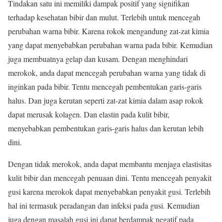
Tindakan satu ini memiliki dampak positif yang signifikan
terhadap kesehatan bibir dan mulut. Terlebih untuk me
ncegah
perubahan warna bibir. Karena rokok mengandung zat-zat kimia
yang dapat menyebabkan perubahan warna pada bibir. Kemudian
juga membuatnya gelap dan kusam. Dengan menghindari
merokok, anda dapat mencegah perubahan warna yang tidak di
inginkan pada bibir.
Tentu mencegah pembentukan garis-garis
halus. Dan juga kerutan seperti zat-zat kimia dalam asap rokok
dapat merusak kolagen. Dan elastin pada kulit bibir,
menyebabkan pembentukan garis-garis halus dan kerutan lebih
dini.
Dengan tidak merokok, anda dapat membantu menjaga elastisitas
kulit bibir dan mencegah penuaan dini. Tentu m
encegah penyakit
gusi karena merokok dapat menyebabkan penyakit gusi. Terlebih
hal ini termasuk peradangan dan infeksi pada gusi. Kemudian
juga dengan masalah gusi ini dapat berdampak negatif pada