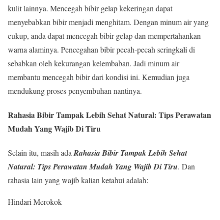
kulit lainnya. Mencegah bibir gelap kekeringan dapat
menyebabkan bibir menjadi menghitam. Dengan minum air yang
cukup, anda dapat mencegah bibir gelap dan mempertahankan
warna alaminya. Pencegahan bibir pecah-pecah seringkali di
sebabkan oleh kekurangan kelembaban. Jadi minum air
membantu mencegah bibir dari kondisi ini. Kemudian juga
mendukung proses penyembuhan nantinya.
Rahasia Bibir Tampak Lebih Sehat Natural: Tips Perawatan
Mudah Yang Wajib Di Tiru
Selain itu, masih ada
Rahasia Bibir Tampak Lebih Sehat
Natural: Tips Perawatan Mudah Yang Wajib Di Tiru
. Dan
rahasia lain yang wajib kalian ketahui adalah:
Hindari Merokok