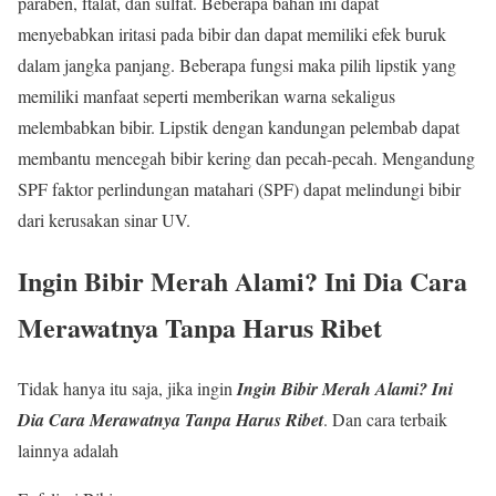
paraben, ftalat, dan sulfat. Beberapa bahan ini dapat
menyebabkan iritasi pada bibir dan dapat memiliki efek buruk
dalam jangka panjang.
Beberapa fungsi maka pilih lipstik yang
memiliki manfaat seperti memberikan warna sekaligus
melembabkan bibir. Lipstik dengan kandungan pelembab dapat
membantu mencegah bibir kering dan pecah-pecah. Mengandung
SPF faktor perlindungan matahari (SPF) dapat melindungi bibir
dari kerusakan sinar UV.
Ingin Bibir Merah Alami? Ini Dia Cara
Merawatnya Tanpa Harus Ribet
Tidak hanya itu saja, jika ingin
Ingin Bibir Merah Alami? Ini
Dia Cara Merawatnya Tanpa Harus Ribet
. Dan cara terbaik
lainnya adalah