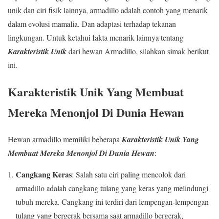
unik dan ciri fisik lainnya, armadillo adalah contoh yang menarik
dalam evolusi mamalia. Dan adaptasi terhadap tekanan
lingkungan. Untuk ketahui fakta menarik lainnya tentang
Karakteristik Unik
dari hewan Armadillo, silahkan simak berikut
ini.
Karakteristik Unik Yang Membuat
Mereka Menonjol Di Dunia Hewan
Hewan armadillo memiliki beberapa
Karakteristik Unik Yang
Membuat Mereka Menonjol Di Dunia Hewan
:
Cangkang Keras
: Salah satu ciri paling mencolok dari
armadillo adalah cangkang tulang yang keras yang melindungi
tubuh mereka. Cangkang ini terdiri dari lempengan-lempengan
tulang yang bergerak bersama saat armadillo bergerak,