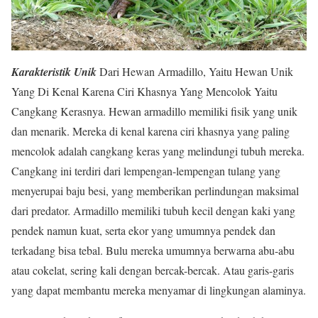
Karakteristik Unik
Dari Hewan Armadillo, Yaitu Hewan Unik
Yang Di Kenal Karena Ciri Khasnya Yang Mencolok Yaitu
Cangkang Kerasnya. Hewan armadillo memiliki fisik yang unik
dan menarik. Mereka di kenal karena ciri khasnya yang paling
mencolok adalah cangkang keras yang melindungi tubuh mereka.
Cangkang ini terdiri dari lempengan-lempengan tulang yang
menyerupai baju besi, yang memberikan perlindungan maksimal
dari predator. Armadillo memiliki tubuh kecil dengan kaki yang
pendek namun kuat, serta ekor yang umumnya pendek dan
terkadang bisa tebal. Bulu mereka umumnya berwarna abu-abu
atau cokelat, sering kali dengan bercak-bercak. Atau garis-garis
yang dapat membantu mereka menyamar di lingkungan alaminya.