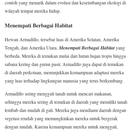
contoh yang menarik dalam evolusi dan keseimbangan ekologi di
wilayah tempat mereka hidup.
Menempati Berbagai Habitat
Hewan Armadillo, tersebar luas di Amerika Selatan, Amerika
Tengah, dan Amerika Utara,
Menempati Berbagai Habitat
yang
berbeda. Mereka di temukan mulai dari hutan hujan tropis hingga
sabana kering dan gurun pasir. Armadillo juga dapat di temukan
di daerah perkotaan, menunjukkan kemampuan adaptasi mereka
yang luas terhadap lingkungan manusia yang terus berkembang.
Armadillo sering menggali tanah untuk mencari makanan,
sehingga mereka sering di temukan di daerah yang memiliki tanah
lembab dan mudah di gali. Mereka juga mendiami daerah dengan
vegetasi rendah yang memungkinkan mereka untuk bergerak
dengan mudah. Karena kemampuan mereka untuk menggali,