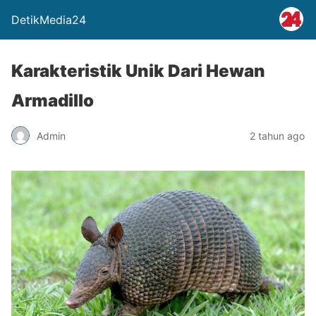
DetikMedia24
Karakteristik Unik Dari Hewan
Armadillo
Admin
2 tahun ago