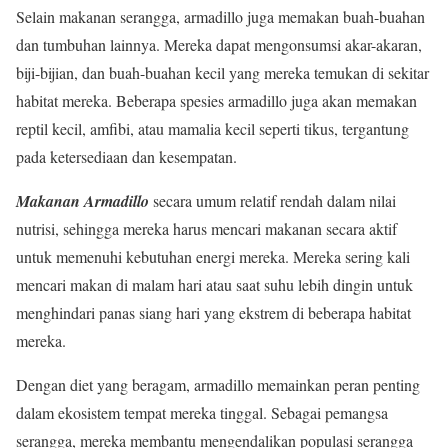
Selain makanan serangga, armadillo juga memakan buah-buahan
dan tumbuhan lainnya. Mereka dapat mengonsumsi akar-akaran,
biji-bijian, dan buah-buahan kecil yang mereka temukan di sekitar
habitat mereka. Beberapa spesies armadillo juga akan memakan
reptil kecil, amfibi, atau mamalia kecil seperti tikus, tergantung
pada ketersediaan dan kesempatan.
Makanan Armadillo
secara umum relatif rendah dalam nilai
nutrisi, sehingga mereka harus mencari makanan secara aktif
untuk memenuhi kebutuhan energi mereka. Mereka sering kali
mencari makan di malam hari atau saat suhu lebih dingin untuk
menghindari panas siang hari yang ekstrem di beberapa habitat
mereka.
Dengan diet yang beragam, armadillo memainkan peran penting
dalam ekosistem tempat mereka tinggal. Sebagai pemangsa
serangga, mereka membantu mengendalikan populasi serangga