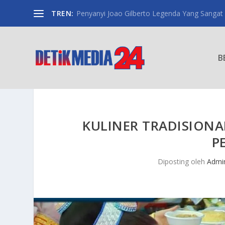
TREN:
Penyanyi Joao Gilberto Legenda Yang Sangat
B
KULINER TRADISIONA
P
Diposting oleh
Admi