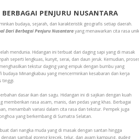
I BERBAGAI PENJURU NUSANTARA
inkan budaya, sejarah, dan karakteristik geografis setiap daerah.
nal
Dari Berbagai Penjuru Nusantara
yang menawarkan cita rasa uni
elah mendunia. Hidangan ini terbuat dari daging sapi yang di masak
h seperti lengkuas, kunyit, serai, dan daun jeruk. Kemudian, prose
nghasilkan tekstur daging yang empuk dengan bumbu yang
ofi budaya Minangkabau yang mencerminkan kesabaran dan kerja
tinggi.
ahan dasar ikan dan sagu. Hidangan ini di sajikan dengan kuah
ng memberikan rasa asam, manis, dan pedas yang khas. Berbagai
daan, menambah variasi dalam cita rasa dan tekstur. Pempek juga
onghoa yang berkembang di Sumatra Selatan.
buat dari nangka muda yang di masak dengan santan hingga
an dengan sambal goreng krecek, telur, dan ayam kampung, gudeg