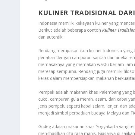
KULINER TRADISIONAL DAR
Indonesia memiliki kekayaan kuliner yang mencerm
Berikut adalah beberapa contoh
Kuliner Tradisio
dan autentik:
Rendang merupakan ikon kuliner Indonesia yang t
perlahan dengan campuran santan dan aneka rempa
memasaknya yang memakan waktu berjam-jam me
meresap sempurna. Rendang juga memiliki filos
keras dalam mempersiapkan makanan berkualitas 
Pempek adalah makanan khas Palembang yang berb
cuko, campuran gula merah, asam, dan cabai ya
jenis pempek, seperti kapal selam, lenjer, dan a
menjadi simbol perpaduan budaya Melayu dan Ti
Gudeg adalah makanan khas Yogyakarta yang ter
menghasilkan cita rasa manis. Biasanya di sajik