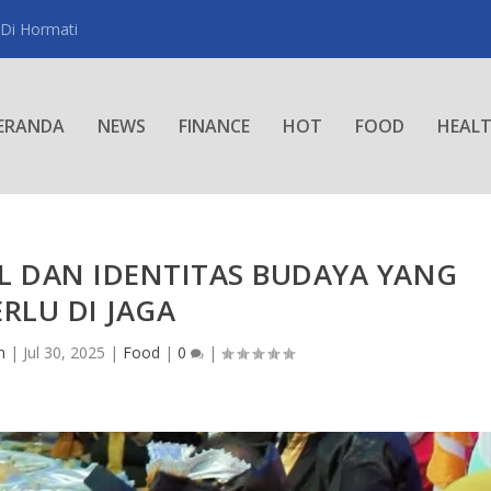
 Di Hormati
ERANDA
NEWS
FINANCE
HOT
FOOD
HEAL
L DAN IDENTITAS BUDAYA YANG
ERLU DI JAGA
n
|
Jul 30, 2025
|
Food
|
0
|