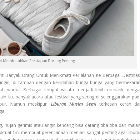
mi Membutuhkan Persiapan Barang Penting
orit Banyak Orang Untuk Menikmati Perjalanan Ke Berbagai Destinasi
dingin, di tambah dengan keindahan bunga-bunga yang bermekaran
uh warna. Berbagai tempat wisata menjadi lebih menarik, denga
 itu, banyak acara atau festival yang sering di selenggarakan pad
libur. Namun meskipun
Liburan Musim Semi
terkesan cerah da
ga.
ang, hujan gerimis atau angin kencang bisa datang tiba-tiba dan mala
fluktuatif ini membuat perencanaan menjadi sangat penting agar libura
awa perlengkapan yang dapat menghadapi cuaca yang berubah-ubah