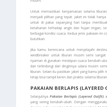
musim.
Untuk memastikan kenyamanan selama libura
menjadi pilihan yang tepat. Jaket ini tidak hany
untuk di pakai sepanjang hari tanpa membuat
ketahanan terhadap angin dan hujan ringan, se
berbagai kondisi cuaca. Kedua jenis pakaian ini 
butuhkan.
Jika kamu berencana untuk menjelajahi destina
windbreaker untuk liburan musim semi sangat b
nyaman di gunakan meskipun cuaca berubah-ubah
dan terlindungi dari dinginnya udara musim se
liburan. Selain itu pastikan jaket yang kamu pil
tetap bisa tampil keren dan praktis selama libur
PAKAIAN BERLAPIS (LAYERED 
Selanjutnya
Pakaian Berlapis (Layered Outfit)
a
yang sering berubah-ubah. Dengan menggunaka