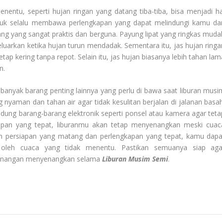
enentu, seperti hujan ringan yang datang tiba-tiba, bisa menjadi ha
 untuk selalu membawa perlengkapan yang dapat melindungi kamu dar
ang yang sangat praktis dan berguna. Payung lipat yang ringkas muda
luarkan ketika hujan turun mendadak. Sementara itu, jas hujan ringa
tap kering tanpa repot. Selain itu, jas hujan biasanya lebih tahan lam
n.
 banyak barang penting lainnya yang perlu di bawa saat liburan musi
yaman dan tahan air agar tidak kesulitan berjalan di jalanan basah
ndung barang-barang elektronik seperti ponsel atau kamera agar teta
an yang tepat, liburanmu akan tetap menyenangkan meski cuac
 persiapan yang matang dan perlengkapan yang tepat, kamu dapa
u oleh cuaca yang tidak menentu. Pastikan semuanya siap aga
 kenangan menyenangkan selama
Liburan Musim Semi
.