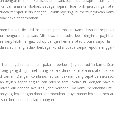
ah dengan mengenakan kaus atau tank top sebagai lapisan dasar, lal
nyamanan tambahan. Sebagai lapisan luar, pilih jaket ringan ata
 cuaca menjadi lebih hangat. Teknik layering ini memungkinkan kam
yak pakaian tambahan.
ga memberikan fleksibilitas dalam penampilan. Kamu bisa menciptaka
engurangi lapisan. Misalnya, saat suhu lebih dingin di pagi hari
i yang lebih hangat, cukup dengan kemeja atau blouse saja. Hal in
an siap menghadapi berbagai kondisi cuaca tanpa repot menggant
 atau syal ringan dalam pakaian berlapis (layered outfit) kamu. Scar
 pagi yang dingin, melindungi kepala dari sinar matahari, atau bahka
di taman. Dengan kombinasi lapisan pakaian yang tepat dan aksesor
 stylish sepanjang liburan musim semi. Selain itu dengan pakaia
uaikan diri dengan aktivitas yang berbeda. Jika kamu berencana untu
lapisan yang lebih ringan dapat memberikan kenyamanan lebih, sementar
aat bersantai di dalam ruangan.