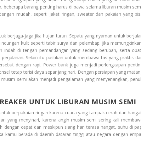
, beberapa barang penting harus di bawa selama liburan musim semi
engan mudah, seperti jaket ringan, sweater dan pakaian yang bis
k berjaga-jaga jika hujan turun. Sepatu yang nyaman untuk berjala
indungan kulit seperti tabir surya dan pelembap. Jika memungkinkan
indah di tengah pemandangan yang sedang berubah, serta obat
perjalanan. Selain itu pastikan untuk membawa tas yang praktis da
rsebut dengan rapi. Power bank juga menjadi perlengkapan pentin
onsel tetap terisi daya sepanjang hari. Dengan persiapan yang matan
n musim semi akan menjadi pengalaman yang menyenangkan, penu
REAKER UNTUK LIBURAN MUSIM SEMI
untuk berpakaian ringan karena cuaca yang tampak cerah dan hangat
hari yang menyinari, karena angin musim semi sering kali membaw
h dengan cepat dan meskipun siang hari terasa hangat, suhu di pag
jika kamu berada di daerah dataran tinggi atau negara dengan empa