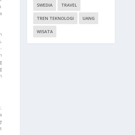
SWEDIA
TRAVEL
.
a
TREN TEKNOLOGI
UANG
WISATA
n
,
-
n
g
g
h
.
a
i
t