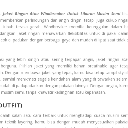
n,
Jaket Ringan Atau Windbreaker Untuk Liburan Musim Semi
bis
a memberikan perlindungan dari angin dingin, tetapi juga cukup ringa
 tubuh terasa gerah. Windbreaker memiliki keunggulan dalam ha
dangkan jaket ringan menawarkan fleksibilitas untuk di pakai dala
cocok di padukan dengan berbagai gaya dan mudah di lipat saat tidak d
si yang lebih dingin atau sering terpapar angin, jaket ringan ata
erguna. Pilihlah jaket yang memiliki bahan breathable agar teta
. Dengan membawa jaket yang tepat, kamu bisa tetap tampil stylis
mi, sambil menikmati segala keindahan alam yang di tawarkan selam
ih mudah di padupadankan dengan pakaian lainnya. Dengan begitu, kam
an musim semi, tanpa khawatir kedinginan atau kepanasan.
OUTFIT)
dalah salah satu cara terbaik untuk menghadapi cuaca musim sem
n teknik layering, kamu bisa dengan mudah menyesuaikan pakaia