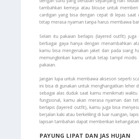
dengan suhu yang berubah sepanjang hari. Mulail
tambahkan kemeja atau blouse untuk memberi ke
cardigan yang bisa dengan cepat di lepas saat
tetap merasa nyaman tanpa harus membawa ban
Selain itu pakaian berlapis (layered outfit) ju
berbagai gaya hanya dengan menambahkan atau m
kamu bisa mengenakan jaket dan pada siang har
memungkinkan kamu untuk tetap tampil modis d
pakaian.
Jangan lupa untuk membawa aksesori seperti scarf
ini bisa di gunakan untuk menghangatkan leher di
sebagai alas duduk saat kamu menikmati waktu 
fungsional, kamu akan merasa nyaman dan tetap
berlapis (layered outfit), kamu juga bisa menyes
berjalan kaki atau berkeliling di luar ruangan, 
lapisan tambahan dapat memberikan kehangatan s
PAYUNG LIPAT DAN JAS HUJAN