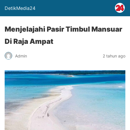
DetikMedia24
Menjelajahi Pasir Timbul Mansuar
Di Raja Ampat
Admin
2 tahun ago