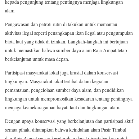
kepada pengunjung tentang pentingnya menjaga lingkungan
alam.
Pengawasan dan patroli rutin di lakukan untuk memantau
aktivitas ilegal seperti penangkapan ikan ilegal atau pengumpulan
biota laut yang tidak di izinkan. Langkah-langkah ini bertujuan
untuk memastikan bahwa sumber daya alam Raja Ampat tetap
berkelanjutan untuk masa depan.
Partisipasi masyarakat lokal juga krusial dalam konservasi
lingkungan. Masyarakat lokal terlibat dalam kegiatan
pemantauan, pengelolaan sumber daya alam, dan pendidikan
lingkungan untuk mempromosikan kesadaran tentang pentingnya
menjaga keanekaragaman hayati laut dan lingkungan alam.
Dengan upaya konservasi yang berkelanjutan dan partisipasi aktif
semua pihak, diharapkan bahwa keindahan alam Pasir Timbul
dan Raja Ampat secara keseluruhan dapat dipertahankan untuk