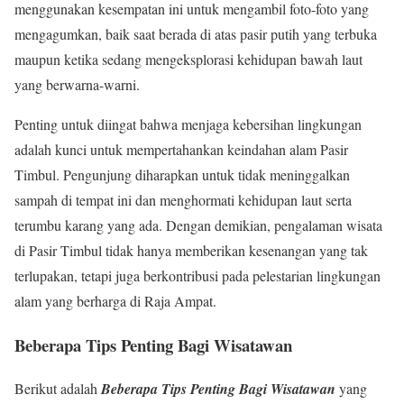
menggunakan kesempatan ini untuk mengambil foto-foto yang
mengagumkan, baik saat berada di atas pasir putih yang terbuka
maupun ketika sedang mengeksplorasi kehidupan bawah laut
yang berwarna-warni.
Penting untuk diingat bahwa menjaga kebersihan lingkungan
adalah kunci untuk mempertahankan keindahan alam Pasir
Timbul. Pengunjung diharapkan untuk tidak meninggalkan
sampah di tempat ini dan menghormati kehidupan laut serta
terumbu karang yang ada. Dengan demikian, pengalaman wisata
di Pasir Timbul tidak hanya memberikan kesenangan yang tak
terlupakan, tetapi juga berkontribusi pada pelestarian lingkungan
alam yang berharga di Raja Ampat.
Beberapa Tips Penting Bagi Wisatawan
Berikut adalah
Beberapa Tips Penting Bagi Wisatawan
yang