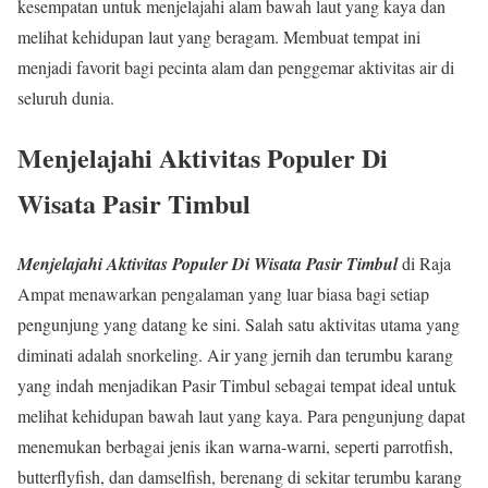
kesempatan untuk menjelajahi alam bawah laut yang kaya dan
melihat kehidupan laut yang beragam. Membuat tempat ini
menjadi favorit bagi pecinta alam dan penggemar aktivitas air di
seluruh dunia.
Menjelajahi Aktivitas Populer Di
Wisata Pasir Timbul
Menjelajahi Aktivitas Populer Di Wisata Pasir Timbul
di Raja
Ampat menawarkan pengalaman yang luar biasa bagi setiap
pengunjung yang datang ke sini. Salah satu aktivitas utama yang
diminati adalah snorkeling. Air yang jernih dan terumbu karang
yang indah menjadikan Pasir Timbul sebagai tempat ideal untuk
melihat kehidupan bawah laut yang kaya. Para pengunjung dapat
menemukan berbagai jenis ikan warna-warni, seperti parrotfish,
butterflyfish, dan damselfish, berenang di sekitar terumbu karang