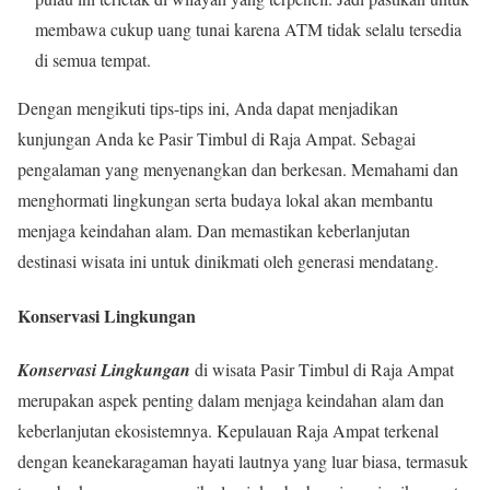
membawa cukup uang tunai karena ATM tidak selalu tersedia
di semua tempat.
Dengan mengikuti tips-tips ini, Anda dapat menjadikan
kunjungan Anda ke Pasir Timbul di Raja Ampat. Sebagai
pengalaman yang menyenangkan dan berkesan. Memahami dan
menghormati lingkungan serta budaya lokal akan membantu
menjaga keindahan alam. Dan memastikan keberlanjutan
destinasi wisata ini untuk dinikmati oleh generasi mendatang.
Konservasi Lingkungan
Konservasi Lingkungan
di wisata Pasir Timbul di Raja Ampat
merupakan aspek penting dalam menjaga keindahan alam dan
keberlanjutan ekosistemnya. Kepulauan Raja Ampat terkenal
dengan keanekaragaman hayati lautnya yang luar biasa, termasuk