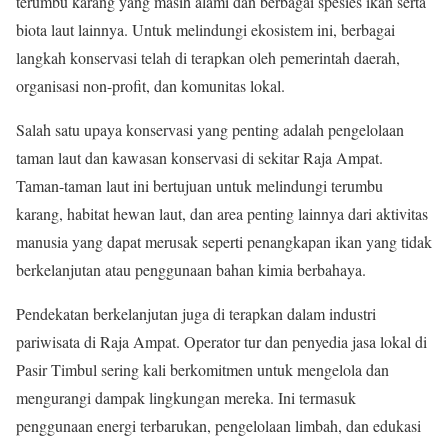
terumbu karang yang masih alami dan berbagai spesies ikan serta
biota laut lainnya. Untuk melindungi ekosistem ini, berbagai
langkah konservasi telah di terapkan oleh pemerintah daerah,
organisasi non-profit, dan komunitas lokal.
Salah satu upaya konservasi yang penting adalah pengelolaan
taman laut dan kawasan konservasi di sekitar Raja Ampat.
Taman-taman laut ini bertujuan untuk melindungi terumbu
karang, habitat hewan laut, dan area penting lainnya dari aktivitas
manusia yang dapat merusak seperti penangkapan ikan yang tidak
berkelanjutan atau penggunaan bahan kimia berbahaya.
Pendekatan berkelanjutan juga di terapkan dalam industri
pariwisata di Raja Ampat. Operator tur dan penyedia jasa lokal di
Pasir Timbul sering kali berkomitmen untuk mengelola dan
mengurangi dampak lingkungan mereka. Ini termasuk
penggunaan energi terbarukan, pengelolaan limbah, dan edukasi