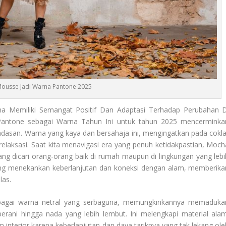
ousse Jadi Warna Pantone 2025
a Memiliki Semangat Positif Dan Adaptasi Terhadap Perubahan D
antone sebagai Warna Tahun Ini untuk tahun 2025 mencerminka
dasan. Warna yang kaya dan bersahaja ini, mengingatkan pada cokla
laksasi. Saat kita menavigasi era yang penuh ketidakpastian, Moch
dicari orang-orang baik di rumah maupun di lingkungan yang lebi
 yang menekankan keberlanjutan dan koneksi dengan alam, memberika
las.
bagai warna netral yang serbaguna, memungkinkannya memaduka
erani hingga nada yang lebih lembut. Ini melengkapi material alam
m interior karena keberlanjutan dan daya tariknya yang tak lekang ole