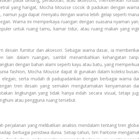
asikan pada dinding, perabotan, atau aksesoris, memberikan fondas
etral yang hangat, Mocha Mousse cocok di padukan dengan warna
rah, namun juga dapat menyatu dengan warna lebih gelap seperti maru
elegan. Warna ini memperkaya ruangan dengan suasana nyaman yan
opuler untuk ruang tamu, kamar tidur, atau ruang makan yang ingi
m desain furnitur dan aksesori. Sebagai warna dasar, ia memberika
men lain dalam ruangan, sambil menambahkan kehangatan tanp
asangkan dengan bahan alami seperti kayu atau batu, yang memperkua
unia fashion, Mocha Mousse dapat di gunakan dalam koleksi busan
n elegan, serta mudah di padupadankan dengan berbagai warna da
 dengan tren desain yang semakin mengutamakan kenyamanan da
takan lingkungan yang tidak hanya indah secara visual, tetapi jug
ghuni atau pengguna ruang tersebut.
 perjalanan yang melibatkan analisis mendalam tentang tren global
rhadap berbagai peristiwa dunia. Setiap tahun, tim Pantone mengamat