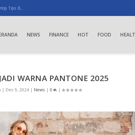
ip Tips B...
ERANDA
NEWS
FINANCE
HOT
FOOD
HEAL
JADI WARNA PANTONE 2025
n
|
Des 9, 2024
|
News
|
0
|