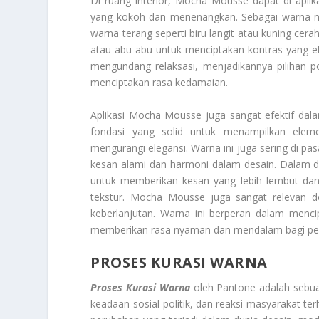
Di ruang interior, Mocha Mousse dapat di aplik
yang kokoh dan menenangkan. Sebagai warna n
warna terang seperti biru langit atau kuning ce
atau abu-abu untuk menciptakan kontras yang 
mengundang relaksasi, menjadikannya pilihan p
menciptakan rasa kedamaian.
Aplikasi Mocha Mousse juga sangat efektif dala
fondasi yang solid untuk menampilkan ele
mengurangi elegansi. Warna ini juga sering di p
kesan alami dan harmoni dalam desain. Dalam d
untuk memberikan kesan yang lebih lembut da
tekstur. Mocha Mousse juga sangat relevan
keberlanjutan. Warna ini berperan dalam mencip
memberikan rasa nyaman dan mendalam bagi pen
PROSES KURASI WARNA
Proses Kurasi Warna
oleh Pantone adalah sebuah
keadaan sosial-politik, dan reaksi masyarakat te