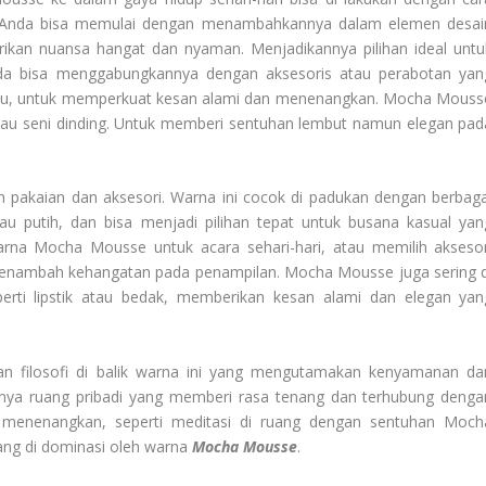
, Anda bisa memulai dengan menambahkannya dalam elemen desai
ikan nuansa hangat dan nyaman. Menjadikannya pilihan ideal untu
Anda bisa menggabungkannya dengan aksesoris atau perabotan yan
atu, untuk memperkuat kesan alami dan menenangkan. Mocha Mouss
, atau seni dinding. Untuk memberi sentuhan lembut namun elegan pad
am pakaian dan aksesori. Warna ini cocok di padukan dengan berbaga
tau putih, dan bisa menjadi pilihan tepat untuk busana kasual yan
rna Mocha Mousse untuk acara sehari-hari, atau memilih aksesor
k menambah kehangatan pada penampilan. Mocha Mousse juga sering d
erti lipstik atau bedak, memberikan kesan alami dan elegan yan
n filosofi di balik warna ini yang mengutamakan kenyamanan da
gnya ruang pribadi yang memberi rasa tenang dan terhubung denga
g menenangkan, seperti meditasi di ruang dengan sentuhan Moch
ang di dominasi oleh warna
Mocha Mousse
.