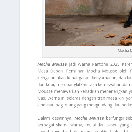
Mocha M
Mocha Mousse
Jadi Warna Pantone 2025 Karen
Masa Depan. Pemilihan Mocha Mousse oleh P
keinginan akan kehangatan, kenyamanan, dan lan
dan kopi, membangkitkan rasa kemewahan dan re
Mousse menawarkan kehadiran menenangkan yang 
luas. Warna ini selaras dengan tren masa kini
landasan bagi ruang yang mengundang dan berke
Dalam desainnya,
Mocha Mousse
berfungsi se
berbagai skema warna, mulai dari aksen yang b
seperti kayu dan batu, yang semakin disukai dala