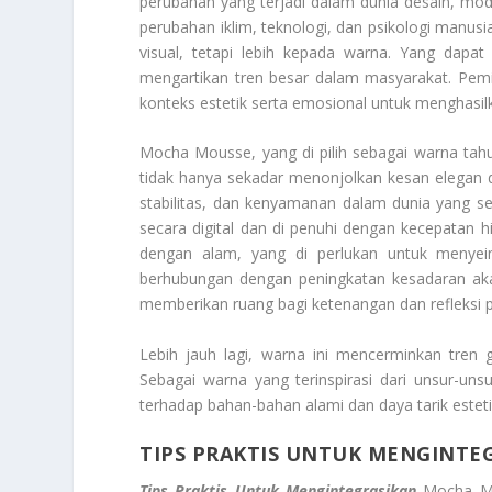
perubahan yang terjadi dalam dunia desain, mode
perubahan iklim, teknologi, dan psikologi manus
visual, tetapi lebih kepada warna. Yang dapat
mengartikan tren besar dalam masyarakat. Pemi
konteks estetik serta emosional untuk menghas
Mocha Mousse, yang di pilih sebagai warna tahu
tidak hanya sekadar menonjolkan kesan elegan
stabilitas, dan kenyamanan dalam dunia yang se
secara digital dan di penuhi dengan kecepatan 
dengan alam, yang di perlukan untuk menyeim
berhubungan dengan peningkatan kesadaran akan
memberikan ruang bagi ketenangan dan refleksi p
Lebih jauh lagi, warna ini mencerminkan tren 
Sebagai warna yang terinspirasi dari unsur-un
terhadap bahan-bahan alami dan daya tarik est
TIPS PRAKTIS UNTUK MENGINTE
Tips Praktis Untuk Mengintegrasikan
Mocha Mou