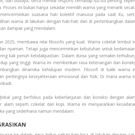
, dan budaya, serta menilai respons terhadap isu-isu penting sepert
ia. Proses ini bukan hanya sekadar memilih warna yang menarik secar
 mencerminkan suasana hati kolektif manusia pada saat itu, sert
lihan warna di lakukan dengan hati-hati dan di pertimbangkan dala
ilkan dampak yang mendalam.
n 2025, membawa nilai filosofis yang kuat. Warna cokelat lembut in
 dan nyaman. Tetapi juga mencerminkan kebutuhan untuk kedamaian
ring kali penuh ketidakpastian. Dalam dunia yang semakin terhubun
hidup yang tinggi. Warna ini memberikan rasa ketenangan dan koneks
bangkan dinamika kehidupan modern. Filosofi di balik warna in
 pentingnya kesejahteraan emosional dan fisik. Di mana warna in
ribadi.
global yang berfokus pada keberlanjutan dan koneksi dengan alam
sur alam seperti cokelat dan kopi. Warna ini menyarankan kesadara
etika yang sederhana namun mendalam.
GRASIKAN
sse ke dalam gaya hidup sehari-hari bisa di lakukan dengan car