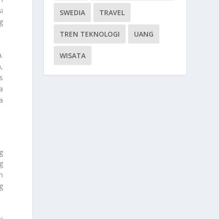
i
SWEDIA
TRAVEL
g
TREN TEKNOLOGI
UANG
.
WISATA
,
s
a
a
g
g
n
g