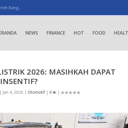
rnih Bang...
ERANDA
NEWS
FINANCE
HOT
FOOD
HEAL
LISTRIK 2026: MASIHKAH DAPAT
INSENTIF?
|
Jan 4, 2026
|
Otomotif
|
0
|