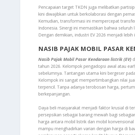
Pencapaian target TKDN juga melibatkan partisip
kini diwajibkan untuk berkolaborasi dengan pem
Kemudian, transformasi ini mempercepat transfer
Indonesia. Sinergi ini memastikan bahwa seluruh l
Dengan demikian, industri EV 2026 menjadi lebih
NASIB PAJAK MOBIL PASAR KE
Nasib Pajak Mobil Pasar Kendaraan listrik (EV)
d
tahun 2026. Kelompok pengadopsi awal atau
ear
sebelumnya. Tantangan utama kini bergeser pada
Kelompok ini sangat mempertimbangkan nilai jual
terpencil. Tanpa adanya terobosan harga, pertu
berkepanjangan.
Daya beli masyarakat menjadi faktor krusial di ten
persepsikan sebagai barang mewah bagi sebagi
harga antara mobil listrik dan mobil konvensiona
mampu menghadirkan varian dengan harga di bawa