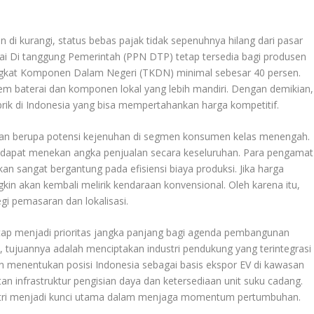
di kurangi, status bebas pajak tidak sepenuhnya hilang dari pasar
ai Di tanggung Pemerintah (PPN DTP) tetap tersedia bagi produsen
ingkat Komponen Dalam Negeri (TKDN) minimal sebesar 40 persen.
em baterai dan komponen lokal yang lebih mandiri. Dengan demikian,
 di Indonesia yang bisa mempertahankan harga kompetitif.
gan berupa potensi kejenuhan di segmen konsumen kelas menengah.
an dapat menekan angka penjualan secara keseluruhan. Para pengamat
 sangat bergantung pada efisiensi biaya produksi. Jika harga
in akan kembali melirik kendaraan konvensional. Oleh karena itu,
egi pemasaran dan lokalisasi.
 tetap menjadi prioritas jangka panjang bagi agenda pembangunan
, tujuannya adalah menciptakan industri pendukung yang terintegrasi
akan menentukan posisi Indonesia sebagai basis ekspor EV di kawasan
utan infrastruktur pengisian daya dan ketersediaan unit suku cadang.
ndustri menjadi kunci utama dalam menjaga momentum pertumbuhan.