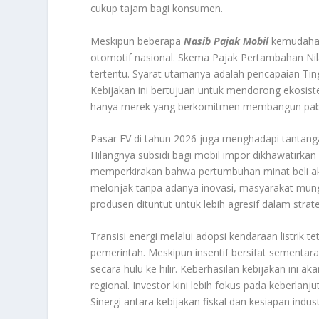
cukup tajam bagi konsumen.
Meskipun beberapa
Nasib Pajak Mobil
kemudahan 
otomotif nasional. Skema Pajak Pertambahan Nil
tertentu. Syarat utamanya adalah pencapaian T
Kebijakan ini bertujuan untuk mendorong ekosist
hanya merek yang berkomitmen membangun pabrik
Pasar EV di tahun 2026 juga menghadapi tantan
Hilangnya subsidi bagi mobil impor dikhawatirk
memperkirakan bahwa pertumbuhan minat beli akan
melonjak tanpa adanya inovasi, masyarakat mungk
produsen dituntut untuk lebih agresif dalam strat
Transisi energi melalui adopsi kendaraan listrik
pemerintah. Meskipun insentif bersifat sementara
secara hulu ke hilir. Keberhasilan kebijakan ini 
regional. Investor kini lebih fokus pada keberlanj
Sinergi antara kebijakan fiskal dan kesiapan i