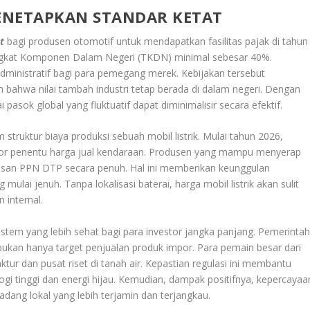
ENETAPKAN STANDAR KETAT
t
bagi produsen otomotif untuk mendapatkan fasilitas pajak di tahun
ingkat Komponen Dalam Negeri (TKDN) minimal sebesar 40%.
administratif bagi para pemegang merek. Kebijakan tersebut
bahwa nilai tambah industri tetap berada di dalam negeri. Dengan
pasok global yang fluktuatif dapat diminimalisir secara efektif.
truktur biaya produksi sebuah mobil listrik. Mulai tahun 2026,
aktor penentu harga jual kendaraan. Produsen yang mampu menyerap
asan PPN DTP secara penuh. Hal ini memberikan keunggulan
mulai jenuh. Tanpa lokalisasi baterai, harga mobil listrik akan sulit
internal.
tem yang lebih sehat bagi para investor jangka panjang. Pemerinta
ukan hanya target penjualan produk impor. Para pemain besar dari
tur dan pusat riset di tanah air. Kepastian regulasi ini membantu
ogi tinggi dan energi hijau. Kemudian, dampak positifnya, kepercayaa
ang lokal yang lebih terjamin dan terjangkau.