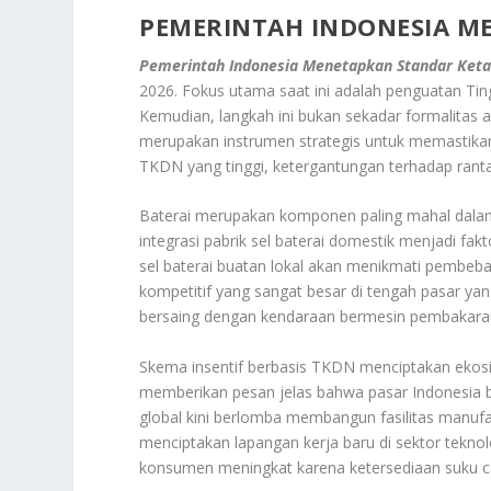
PEMERINTAH INDONESIA M
Pemerintah Indonesia Menetapkan Standar Keta
2026. Fokus utama saat ini adalah penguatan T
Kemudian, langkah ini bukan sekadar formalitas 
merupakan instrumen strategis untuk memastikan 
TKDN yang tinggi, ketergantungan terhadap rantai 
Baterai merupakan komponen paling mahal dalam s
integrasi pabrik sel baterai domestik menjadi f
sel baterai buatan lokal akan menikmati pembeb
kompetitif yang sangat besar di tengah pasar yang 
bersaing dengan kendaraan bermesin pembakaran 
Skema insentif berbasis TKDN menciptakan ekosis
memberikan pesan jelas bahwa pasar Indonesia b
global kini berlomba membangun fasilitas manufak
menciptakan lapangan kerja baru di sektor teknol
konsumen meningkat karena ketersediaan suku cad