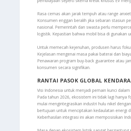
pembiayaan seperti skema kredit khusus EV menj
Rasa cemas akan jarak tempuh atau
range anxie
Konsumen enggan beralih jika sebaran stasiun p
nasional. Pemerintah dan swasta perlu mempercepa
logistik. Kepastian bahwa mobil bisa di gunakan 
Untuk memecah kejenuhan, produsen harus fokus 
Kejelasan mengenai masa pakai baterai dan biaya 
Penawaran program
buy-back guarantee
atau jam
konsumen secara signifikan.
RANTAI PASOK GLOBAL KENDARA
Visi Indonesia untuk menjadi pemain kunci dala
Pada tahun 2026, ekosistem ini tidak lagi hanya
mulai mengintegrasikan industri hulu nikel dengan
bertujuan untuk menciptakan kedaulatan energi
Keberhasilan integrasi ini akan memposisikan Ind
Masa depan ekosistem listrik sangat bergantung 