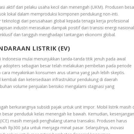
asi aktif dari pelaku usaha kecil dan menengah (UKM). Produsen besa
asok lokal dalam memproduksi komponen pendukung non-inti.
 teknologi dari perusahaan global kepada tenaga kerja profesional
apisan industri merasakan dampak positif dari transisi energi nasional
 inklusif dan tangguh menghadapi tantangan ekonomi global.
NDARAAN LISTRIK (EV)
i Indonesia mulai menunjukkan tanda-tanda titik jenuh pada awal
ly adopters
sebagian besar telah melakukan pembelian pada periode
 cara meyakinkan konsumen arus utama yang jauh lebih skeptis.
 kembali dan ketersediaan infrastruktur pendukung di daerah
mbuhan volume penjualan berisiko mengalami stagnasi yang
gah berkurangnya subsidi pajak untuk unit impor. Mobil listrik masih d
an besar penduduk kelas menengah ke bawah. Kemudian, kesenjanga
l (ICE) masih menjadi penghalang utama transaksi. Produsen harus
h Rp300 juta untuk menjaga minat pasar. Selanjutnya, inovasi