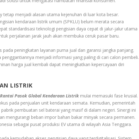
adi solusi untuk mengatasi hambatan finansial konsumen.
ty
tetap menjadi alasan utama kejenuhan di luar kota besar.
engisian kendaraan listrik umum (SPKLU) belum merata secara
t standardisasi teknologi pengisian daya cepat di jalur-jalur utama
untuk perjalanan jarak jauh akan membuka ceruk pasar baru.
pada peningkatan layanan purna jual dan garansi jangka panjang.
penggantiannya menjadi informasi yang paling di cari calon pembeli.
inan harga jual kembali dapat meningkatkan kepercayaan diri
AN LISTRIK
m
Rantai Pasok Global Kendaraan Listrik
mulai memasuki fase krusial.
 fokus pada penjualan unit kendaraan semata. Kemudian, pemerintah
 pabrik pembuatan sel baterai yang masif di dalam negeri. Sinergi ini
 dan mengurangi beban impor bahan bakar minyak secara permanen.
onesia sebagai pusat produksi EV utama di wilayah Asia Tenggara.
pada kemudahan akses pengisian daya yang terdigitalisasi. Sistem