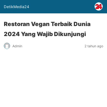
DetikMedia24
Restoran Vegan Terbaik Dunia
2024 Yang Wajib Dikunjungi
Admin
2 tahun ago