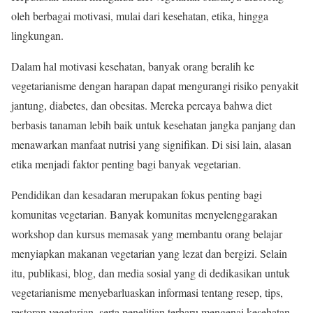
oleh berbagai motivasi, mulai dari kesehatan, etika, hingga
lingkungan.
Dalam hal motivasi kesehatan, banyak orang beralih ke
vegetarianisme dengan harapan dapat mengurangi risiko penyakit
jantung, diabetes, dan obesitas. Mereka percaya bahwa diet
berbasis tanaman lebih baik untuk kesehatan jangka panjang dan
menawarkan manfaat nutrisi yang signifikan. Di sisi lain, alasan
etika menjadi faktor penting bagi banyak vegetarian.
Pendidikan dan kesadaran merupakan fokus penting bagi
komunitas vegetarian. Banyak komunitas menyelenggarakan
workshop dan kursus memasak yang membantu orang belajar
menyiapkan makanan vegetarian yang lezat dan bergizi. Selain
itu, publikasi, blog, dan media sosial yang di dedikasikan untuk
vegetarianisme menyebarluaskan informasi tentang resep, tips,
restoran vegetarian, serta penelitian terbaru mengenai kesehatan