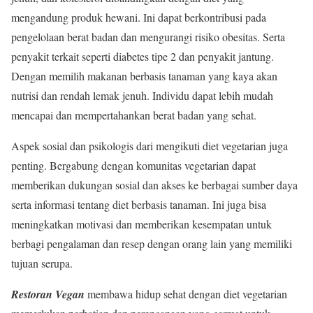
mengandung produk hewani. Ini dapat berkontribusi pada
pengelolaan berat badan dan mengurangi risiko obesitas. Serta
penyakit terkait seperti diabetes tipe 2 dan penyakit jantung.
Dengan memilih makanan berbasis tanaman yang kaya akan
nutrisi dan rendah lemak jenuh. Individu dapat lebih mudah
mencapai dan mempertahankan berat badan yang sehat.
Aspek sosial dan psikologis dari mengikuti diet vegetarian juga
penting. Bergabung dengan komunitas vegetarian dapat
memberikan dukungan sosial dan akses ke berbagai sumber daya
serta informasi tentang diet berbasis tanaman. Ini juga bisa
meningkatkan motivasi dan memberikan kesempatan untuk
berbagi pengalaman dan resep dengan orang lain yang memiliki
tujuan serupa.
Restoran Vegan
membawa hidup sehat dengan diet vegetarian