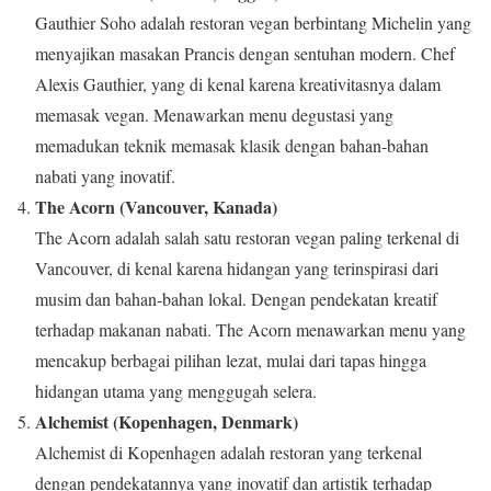
Gauthier Soho adalah restoran vegan berbintang Michelin yang
menyajikan masakan Prancis dengan sentuhan modern. Chef
Alexis Gauthier, yang di kenal karena kreativitasnya dalam
memasak vegan. Menawarkan menu degustasi yang
memadukan teknik memasak klasik dengan bahan-bahan
nabati yang inovatif.
The Acorn (Vancouver, Kanada)
The Acorn adalah salah satu restoran vegan paling terkenal di
Vancouver, di kenal karena hidangan yang terinspirasi dari
musim dan bahan-bahan lokal. Dengan pendekatan kreatif
terhadap makanan nabati. The Acorn menawarkan menu yang
mencakup berbagai pilihan lezat, mulai dari tapas hingga
hidangan utama yang menggugah selera.
Alchemist (Kopenhagen, Denmark)
Alchemist di Kopenhagen adalah restoran yang terkenal
dengan pendekatannya yang inovatif dan artistik terhadap