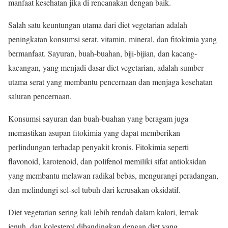
manfaat kesehatan jika di rencanakan dengan baik.
Salah satu keuntungan utama dari diet vegetarian adalah
peningkatan konsumsi serat, vitamin, mineral, dan fitokimia yang
bermanfaat. Sayuran, buah-buahan, biji-bijian, dan kacang-
kacangan, yang menjadi dasar diet vegetarian, adalah sumber
utama serat yang membantu pencernaan dan menjaga kesehatan
saluran pencernaan.
Konsumsi sayuran dan buah-buahan yang beragam juga
memastikan asupan fitokimia yang dapat memberikan
perlindungan terhadap penyakit kronis. Fitokimia seperti
flavonoid, karotenoid, dan polifenol memiliki sifat antioksidan
yang membantu melawan radikal bebas, mengurangi peradangan,
dan melindungi sel-sel tubuh dari kerusakan oksidatif.
Diet vegetarian sering kali lebih rendah dalam kalori, lemak
jenuh, dan kolesterol dibandingkan dengan diet yang