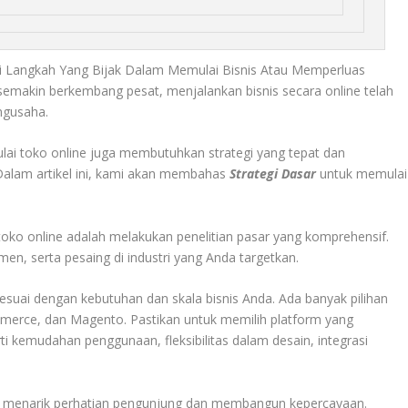
i Langkah Yang Bijak Dalam Memulai Bisnis Atau Memperluas
semakin berkembang pesat, menjalankan bisnis secara online telah
ngusaha.
lai toko online juga membutuhkan strategi yang tepat dan
alam artikel ini, kami akan membahas
Strategi Dasar
untuk memulai
oko online adalah melakukan penelitian pasar yang komprehensif.
en, serta pesaing di industri yang Anda targetkan.
esuai dengan kebutuhan dan skala bisnis Anda. Ada banyak pilihan
mmerce, dan Magento. Pastikan untuk memilih platform yang
ti kemudahan penggunaan, fleksibilitas dalam desain, integrasi
m menarik perhatian pengunjung dan membangun kepercayaan.