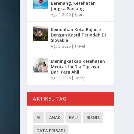
Berenang, Kesehatan
Jangka Panjang
Agu 4, 2026
|
Sport
Keindahan Kota Bojnice
Dengan Kastil Terindah Di
Slovakia
Agu 3, 2026
|
Travel
Meningkatkan Kesehatan
Mental, Ini Dia Tipsnya
Dari Para Ahli
Agu 2, 2026
|
Health
ARTIKEL TAG
AI
ANAK
BALI
BISNIS
DATA PRIBADI