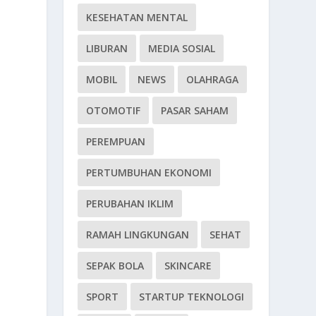
KESEHATAN MENTAL
LIBURAN
MEDIA SOSIAL
MOBIL
NEWS
OLAHRAGA
OTOMOTIF
PASAR SAHAM
PEREMPUAN
PERTUMBUHAN EKONOMI
PERUBAHAN IKLIM
RAMAH LINGKUNGAN
SEHAT
SEPAK BOLA
SKINCARE
SPORT
STARTUP TEKNOLOGI