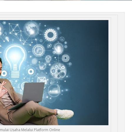
mulai Usaha Melalui Platform Online