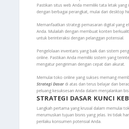
Pastikan situs web Anda memiliki tata letak yang i
dengan berbagai perangkat, mulai dari desktop hi
Memanfaatkan strategi pemasaran digital yang e
Anda. Mulailah dengan membuat konten berkualit
untuk berinteraksi dengan pelanggan potensial.
Pengelolaan inventaris yang baik dan sistem pen
online. Pastikan Anda memiliki sistem yang teri
mengatur pengiriman dengan cepat dan akurat.
Memulai toko online yang sukses memang memb
Strategi Dasar
di atas dan terus belajar dan be
peluang kesuksesan Anda dalam menjalankan bisn
STRATEGI DASAR KUNCI KE
Langkah pertama yang krusial dalam memulai tok
merumuskan tujuan bisnis yang jelas. Ini tidak
perilaku konsumen potensial Anda.