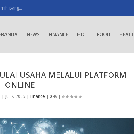
rnih Bang...
ERANDA
NEWS
FINANCE
HOT
FOOD
HEAL
ULAI USAHA MELALUI PLATFORM
ONLINE
n
|
Jul 7, 2025
|
Finance
|
0
|