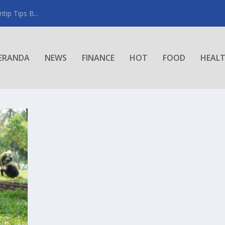
ip Tips B...
ERANDA
NEWS
FINANCE
HOT
FOOD
HEAL