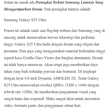
Selain itu masih ada
Perangkat Terkini Samsung Lainnya Yang
Menggemparkan Dunia
. Dan perangkat lainnya adalah:
Samsung Galaxy S25 Ultra
Ponsel ini adalah salah satu flagship terbaru dari Samsung yang di
rancang untuk menawarkan inovasi teknologi dan performa
tinggi. Galaxy S25 Ultra hadir dengan desain yang elegan dan
premium. Dan juga yang menggunakan material berkualitas tinggi
seperti kaca Gorilla Glass Victus dan bingkai aluminium. Desain
ini tidak hanya menawan. Akan tetapi juga memberikan daya
tahan yang baik terhadap goresan dan benturan. Di lengkapi
dengan layar 6,8 inch Dynamic AMOLED 2X. Tentu Galaxy
S25 Ultra menawarkan resolusi QHD+ (3200 x 1440) dengan
refresh rate 120Hz. Ini memberikan pengalaman visual yang
sangat halus dan responsif. Maka sangat ideal untuk menonton
video, bermain game, dan penggunaan sehari-hari.