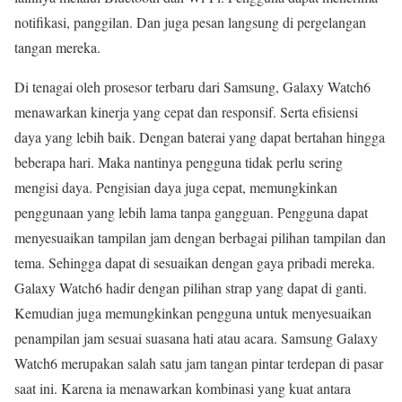
notifikasi, panggilan. Dan juga pesan langsung di pergelangan
tangan mereka.
Di tenagai oleh prosesor terbaru dari Samsung, Galaxy Watch6
menawarkan kinerja yang cepat dan responsif. Serta efisiensi
daya yang lebih baik. Dengan baterai yang dapat bertahan hingga
beberapa hari. Maka nantinya pengguna tidak perlu sering
mengisi daya. Pengisian daya juga cepat, memungkinkan
penggunaan yang lebih lama tanpa gangguan. Pengguna dapat
menyesuaikan tampilan jam dengan berbagai pilihan tampilan dan
tema. Sehingga dapat di sesuaikan dengan gaya pribadi mereka.
Galaxy Watch6 hadir dengan pilihan strap yang dapat di ganti.
Kemudian juga memungkinkan pengguna untuk menyesuaikan
penampilan jam sesuai suasana hati atau acara. Samsung Galaxy
Watch6 merupakan salah satu jam tangan pintar terdepan di pasar
saat ini. Karena ia menawarkan kombinasi yang kuat antara