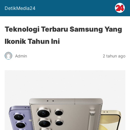
DetikMedia24
Teknologi Terbaru Samsung Yang
Ikonik Tahun Ini
Admin
2 tahun ago