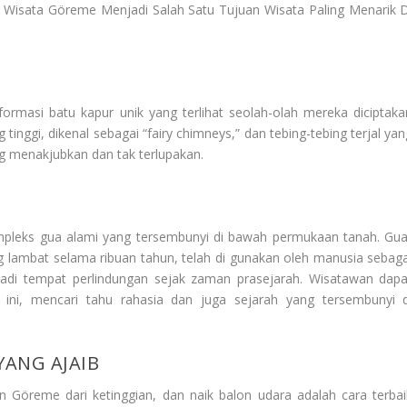
t
Wisata Göreme Menjadi Salah Satu Tujuan Wisata Paling Menarik D
rmasi batu kapur unik yang terlihat seolah-olah mereka diciptaka
inggi, dikenal sebagai “fairy chimneys,” dan tebing-tebing terjal yan
ng menakjubkan dan tak terlupakan.
mpleks gua alami yang tersembunyi di bawah permukaan tanah. Gua
ng lambat selama ribuan tahun, telah di gunakan oleh manusia sebaga
jadi tempat perlindungan sejak zaman prasejarah. Wisatawan dapa
 ini, mencari tahu rahasia dan juga sejarah yang tersembunyi d
ANG AJAIB
Göreme dari ketinggian, dan naik balon udara adalah cara terbai