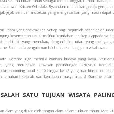
usia selama ribuan tahun sebagai tempat tinggal, tempat ibadah, da
ra biarawan Kristen Ortodoks Byzantium mendirikan gereja-gereja da
ejak-jejak seni dan arsitektur yang mengesankan yang masih dapat d
 udara yang spektakuler. Setiap pagi, sejumlah besar balon udar
njung kesempatan untuk melihat keindahan lanskap Cappadocia dar
tahari terbit yang memukau, dengan balon udara yang melayang d
me. Salah satu pengalaman tak terlupakan bagi para wisatawan.
sata Göreme
juga memiliki warisan budaya yang kaya. Situs-situ
me, yang merupakan kawasan perlindungan UNESCO. Kemudia
ukisan dinding abad ke-10 hingga ke-12 yang luar biasa. Ini adala
uk memahami sejarah dan kehidupan masyarakat di Göreme selam
 SALAH SATU TUJUAN WISATA PALIN
n alam yang diukir oleh tangan alam selama ribuan tahun. Mari kit