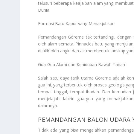
telusuri beberapa keajaiban alam yang membua
Dunia
.
Formasi Batu Kapur yang Menakjubkan
Pemandangan Göreme tak tertandingi, dengan fo
oleh alam semata. Pinnacles batu yang menjulang t
di ukir oleh angin dan air membentuk lanskap ya
Gua-Gua Alami dan Kehidupan Bawah Tanah
Salah satu daya tarik utama Göreme adalah ko
gua ini, yang terbentuk oleh proses geologis ya
tempat tinggal, tempat ibadah. Dan kemudian 
menjelajahi labirin gua-gua yang menakjubkan
dalamnya.
PEMANDANGAN BALON UDARA Y
Tidak ada yang bisa mengalahkan pemandangan 