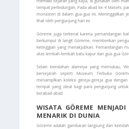
memiliki sejarah yang kaya, di gunakan oleh man
tempat perlindungan. Pada abad ke-4 Masehi, pa
monasteri di dalam gua-gua ini. Meninggalkan j
lihat oleh pengunjung hari ini.
Göreme juga terkenal karena pemandangan balon
berkumpul di langit Göreme, memberikan pengu
ketinggian yang menakjubkan. Pemandangan ma
atas lembah-lembah batu kapur dan gua-gua Göre
Selain keindahan alamnya yang memukau,
Wi
bersejarah seperti Museum Terbuka Göre
menampilkan koleksi gereja-gereja gua dengan l
tempat yang ideal bagi para pengunjung unt
berabad-abad.
WISATA GÖREME MENJADI
MENARIK DI DUNIA
Göreme adalah gambaran langsung dari keindaha