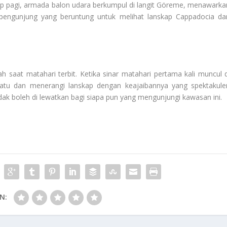
tiap pagi, armada balon udara berkumpul di langit Göreme, menawarka
pengunjung yang beruntung untuk melihat lanskap Cappadocia dar
 saat matahari terbit. Ketika sinar matahari pertama kali muncul d
batu dan menerangi lanskap dengan keajaibannya yang spektakuler
ak boleh di lewatkan bagi siapa pun yang mengunjungi kawasan ini.
N: