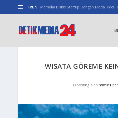
TREN:
Memulai Bisnis Startup Dengan Modal Kecil, Int
B
WISATA GÖREME KEIN
Diposting oleh
mimin1 pen