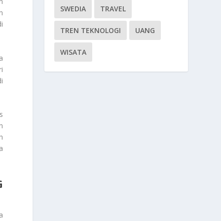
n
SWEDIA
TRAVEL
n
i
TREN TEKNOLOGI
UANG
WISATA
a
i
i
s
n
h
a
G
a