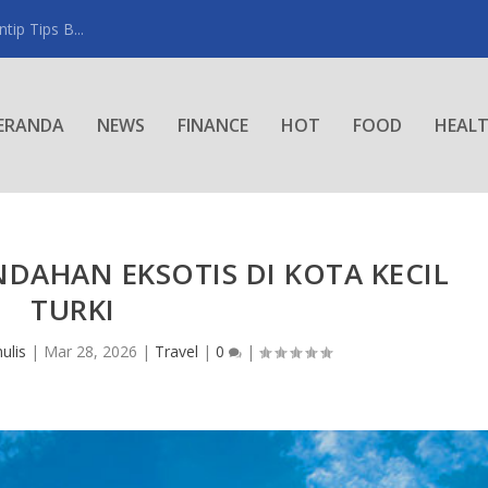
ip Tips B...
ERANDA
NEWS
FINANCE
HOT
FOOD
HEAL
DAHAN EKSOTIS DI KOTA KECIL
TURKI
ulis
|
Mar 28, 2026
|
Travel
|
0
|