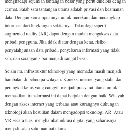
menghadapi sejumlah tantangan besar yang perlu dikelola dengan
cermat. Salah satu tantangan utama adalah privasi dan keamanan
data. Dengan kemampuannya untuk merekam dan menangkap
informasi dari lingkungan sekitarnya. Teknologi seperti
augmented reality (AR) dapat dengan mudah mengakses data
pribadi pengguna. Jika tidak diatur dengan ketat, risiko
penyalahgunaan data pribadi, penyebaran informasi yang tidak
sah, dan serangan siber menjadi sangat besar.
Selain itu, infrastruktur teknologi yang memadai masih menjadi
hambatan di beberapa wilayah. Koneksi internet yang stabil dan
perangkat keras yang canggih menjadi prasyarat utama untuk
memastikan transformasi ini dapat berjalan dengan baik. Wilayah
dengan akses internet yang terbatas atau kurangnya dukungan
teknologi akan kesulitan dalam mengadopsi teknologi AR. Atau
VR secara luas, menghambat inklusi digital yang seharusnya
menjadi salah satu manfaat utama.