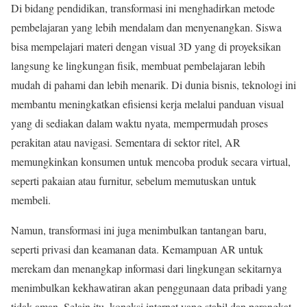
Di bidang pendidikan, transformasi ini menghadirkan metode
pembelajaran yang lebih mendalam dan menyenangkan. Siswa
bisa mempelajari materi dengan visual 3D yang di proyeksikan
langsung ke lingkungan fisik, membuat pembelajaran lebih
mudah di pahami dan lebih menarik. Di dunia bisnis, teknologi ini
membantu meningkatkan efisiensi kerja melalui panduan visual
yang di sediakan dalam waktu nyata, mempermudah proses
perakitan atau navigasi. Sementara di sektor ritel, AR
memungkinkan konsumen untuk mencoba produk secara virtual,
seperti pakaian atau furnitur, sebelum memutuskan untuk
membeli.
Namun, transformasi ini juga menimbulkan tantangan baru,
seperti privasi dan keamanan data. Kemampuan AR untuk
merekam dan menangkap informasi dari lingkungan sekitarnya
menimbulkan kekhawatiran akan penggunaan data pribadi yang
tidak aman. Selain itu, koneksi internet yang stabil dan perangkat