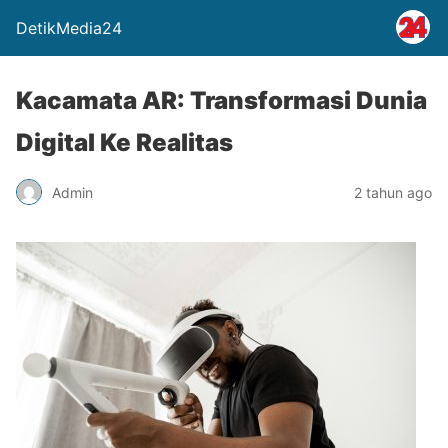
DetikMedia24
Kacamata AR: Transformasi Dunia
Digital Ke Realitas
Admin
2 tahun ago