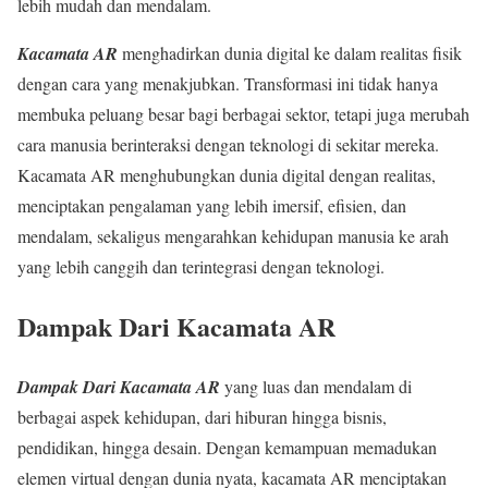
lebih mudah dan mendalam.
Kacamata AR
menghadirkan dunia digital ke dalam realitas fisik
dengan cara yang menakjubkan. Transformasi ini tidak hanya
membuka peluang besar bagi berbagai sektor, tetapi juga merubah
cara manusia berinteraksi dengan teknologi di sekitar mereka.
Kacamata AR menghubungkan dunia digital dengan realitas,
menciptakan pengalaman yang lebih imersif, efisien, dan
mendalam, sekaligus mengarahkan kehidupan manusia ke arah
yang lebih canggih dan terintegrasi dengan teknologi.
Dampak Dari Kacamata AR
Dampak Dari Kacamata AR
yang luas dan mendalam di
berbagai aspek kehidupan, dari hiburan hingga bisnis,
pendidikan, hingga desain. Dengan kemampuan memadukan
elemen virtual dengan dunia nyata, kacamata AR menciptakan