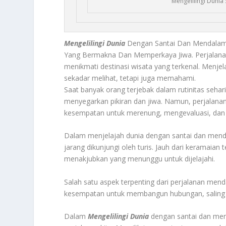
Mengelilingi Duni
Mengelilingi Dunia
Dengan Santai Dan Mendalam
Yang Bermakna Dan Memperkaya Jiwa. Perjalanan 
menikmati destinasi wisata yang terkenal. Menjel
sekadar melihat, tetapi juga memahami.
Saat banyak orang terjebak dalam rutinitas sehar
menyegarkan pikiran dan jiwa. Namun, perjalanan s
kesempatan untuk merenung, mengevaluasi, dan
Dalam menjelajah dunia dengan santai dan menda
jarang dikunjungi oleh turis. Jauh dari keramaia
menakjubkan yang menunggu untuk dijelajahi.
Salah satu aspek terpenting dari perjalanan men
kesempatan untuk membangun hubungan, saling
Dalam
Mengelilingi Dunia
dengan santai dan mend