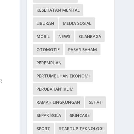
KESEHATAN MENTAL
LIBURAN
MEDIA SOSIAL
u
MOBIL
NEWS
OLAHRAGA
OTOMOTIF
PASAR SAHAM
PEREMPUAN
PERTUMBUHAN EKONOMI
g
PERUBAHAN IKLIM
RAMAH LINGKUNGAN
SEHAT
SEPAK BOLA
SKINCARE
SPORT
STARTUP TEKNOLOGI