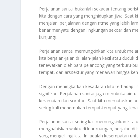
Perjalanan santai bukanlah sekadar tentang beri
kita dengan cara yang menghidupkan jiwa. Saat 
menjalani perjalanan dengan ritme yang lebih lam
benar menyatu dengan lingkungan sekitar dan me
kunjungi.
Perjalanan santai memungkinkan kita untuk melam
kita berjalan-jalan di jalan-jalan kecil atau dudu
terlewatkan oleh para pelancong yang terburu-bu
tempat, dari arsitektur yang menawan hingga keh
Dengan meningkatkan kesadaran kita terhadap li
signifikan. Perjalanan santai juga membuka pin
keramaian dan sorotan. Saat kita memutuskan untu
sering kali menemukan tempat-tempat yang tenan
Perjalanan santai sering kali memungkinkan kita
menghabiskan waktu di luar ruangan, berjalan di 
yang mengelilingi kita. Ini adalah kesempatan 