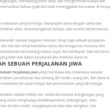
h lingkungan, mendukung bisnis lokal, dan menghormati budaya dan
 memastikan bahwa jejak kita tidak meninggalkan kerusakan di tempa
 wawasan yang berharga. Menjelajahi dunia dengan santai dan
eindahan alam, keanekaragaman budaya, dan koneksi antarmanusia.
kanlah sekadar kegiatan rekreasi, tetapi juga sebuah perjalanan
n dan hati kita untuk keindahan dunia dan keragaman manusia, kita
emahaman kita tentang makna sejati dari kehidupan. Mari kita terus
ang lebih baik dalam perjalanan kita melintasi dunia ini.
AH SEBUAH PERJALANAN JIWA
Sebuah Perjalanan Jiwa
yang membawa kita melampaui sekadar
erdalam pemahaman kita tentang diri sendiri, orang lain, dan dunia di
kita membuka diri untuk belajar dan pertumbuhan yang tak terduga.
ndalam adalah refleksi diri. Ketika kita berada di lingkungan yang
itantang untuk menghadapi ketidaknyamanan, kebingungan, atau
n diri kita sendiri, mengeksplorasi nilai-nilai, keinginan, dan