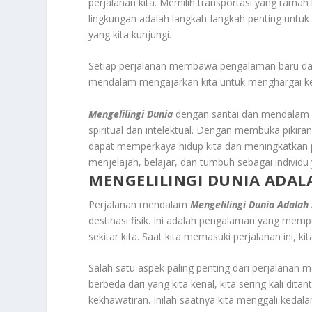
perjalanan kita. Memilih transportasi yang rama
lingkungan adalah langkah-langkah penting untuk
yang kita kunjungi.
Setiap perjalanan membawa pengalaman baru dan
mendalam mengajarkan kita untuk menghargai k
Mengelilingi Dunia
dengan santai dan mendalam bu
spiritual dan intelektual. Dengan membuka pikira
dapat memperkaya hidup kita dan meningkatkan p
menjelajah, belajar, dan tumbuh sebagai individu y
MENGELILINGI DUNIA ADAL
Perjalanan mendalam
Mengelilingi Dunia
Adalah 
destinasi fisik. Ini adalah pengalaman yang memp
sekitar kita. Saat kita memasuki perjalanan ini, 
Salah satu aspek paling penting dari perjalanan me
berbeda dari yang kita kenal, kita sering kali d
kekhawatiran. Inilah saatnya kita menggali kedalama