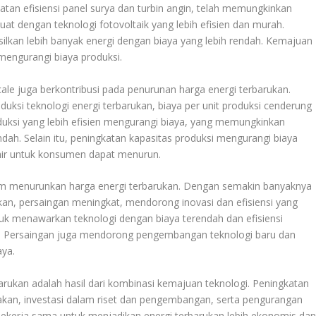
katan efisiensi panel surya dan turbin angin, telah memungkinkan
buat dengan teknologi fotovoltaik yang lebih efisien dan murah.
ilkan lebih banyak energi dengan biaya yang lebih rendah. Kemajuan
mengurangi biaya produksi.
ale juga berkontribusi pada penurunan harga energi terbarukan.
uksi teknologi energi terbarukan, biaya per unit produksi cenderung
duksi yang lebih efisien mengurangi biaya, yang memungkinkan
ah. Selain itu, peningkatan kapasitas produksi mengurangi biaya
khir untuk konsumen dapat menurun.
am menurunkan harga energi terbarukan. Dengan semakin banyaknya
an, persaingan meningkat, mendorong inovasi dan efisiensi yang
uk menawarkan teknologi dengan biaya terendah dan efisiensi
ga. Persaingan juga mendorong pengembangan teknologi baru dan
aya.
arukan adalah hasil dari kombinasi kemajuan teknologi. Peningkatan
jakan, investasi dalam riset dan pengembangan, serta pengurangan
i bekerja sama untuk menjadikan energi terbarukan lebih ekonomis da