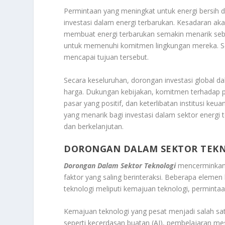
Permintaan yang meningkat untuk energi bersih d
investasi dalam energi terbarukan. Kesadaran a
membuat energi terbarukan semakin menarik seba
untuk memenuhi komitmen lingkungan mereka. Ser
mencapai tujuan tersebut.
Secara keseluruhan, dorongan investasi global d
harga. Dukungan kebijakan, komitmen terhadap pe
pasar yang positif, dan keterlibatan institusi k
yang menarik bagi investasi dalam sektor energi 
dan berkelanjutan.
DORONGAN DALAM SEKTOR TEK
Dorongan Dalam Sektor Teknologi
mencerminkan d
faktor yang saling berinteraksi. Beberapa elem
teknologi meliputi kemajuan teknologi, permintaa
Kemajuan teknologi yang pesat menjadi salah sat
seperti kecerdasan buatan (AI), pembelajaran me