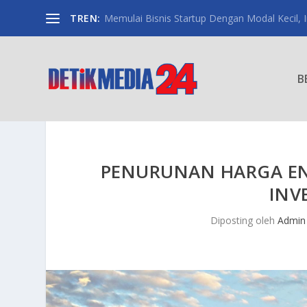
TREN:
Memulai Bisnis Startup Dengan Modal Kecil, Int
B
PENURUNAN HARGA E
INV
Diposting oleh
Admin