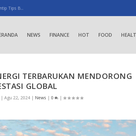
ip Tips B...
ERANDA
NEWS
FINANCE
HOT
FOOD
HEAL
NERGI TERBARUKAN MENDORONG
ESTASI GLOBAL
|
Agu 22, 2024
|
News
|
0
|