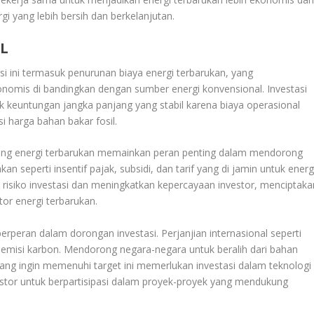
i yang lebih bersih dan berkelanjutan.
L
i ini termasuk penurunan biaya energi terbarukan, yang
onomis di bandingkan dengan sumber energi konvensional. Investasi
 keuntungan jangka panjang yang stabil karena biaya operasional
si harga bahan bakar fosil.
ung energi terbarukan memainkan peran penting dalam mendorong
n seperti insentif pajak, subsidi, dan tarif yang di jamin untuk energ
isiko investasi dan meningkatkan kepercayaan investor, menciptaka
or energi terbarukan.
rperan dalam dorongan investasi. Perjanjian internasional seperti
 emisi karbon. Mendorong negara-negara untuk beralih dari bahan
yang ingin memenuhi target ini memerlukan investasi dalam teknologi
estor untuk berpartisipasi dalam proyek-proyek yang mendukung