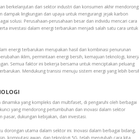
an berkelanjutan dari sektor industri dan konsumen akhir mendorong
kan dampak lingkungan dan upaya untuk mengurangi jejak karbon
gai solusi. Perusahaan-perusahaan besar dan individu mencari cara
ta investasi dalam energi terbarukan menjadi salah satu cara untuk
alam energi terbarukan merupakan hasil dari kombinasi penurunan
rubahan iklim, permintaan energi bersih, kemajuan teknologi, kinerj
euangan. Semua faktor ini bekerja bersama untuk menciptakan peluang
terbarukan. Mendukung transisi menuju sistem energi yang lebih bersi
NOLOGI
inamika yang kompleks dan multifaset, di pengaruhi oleh berbagai
en kunci yang mendorong pertumbuhan dan inovasi dalam sektor
n pasar, dukungan kebijakan, dan investasi.
u dorongan utama dalam sektor ini. Inovasi dalam berbagai bidang,
sin, komputasi awan, dan teknologi 5G, telah mengubah cara kita