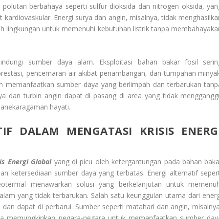
polutan berbahaya seperti sulfur dioksida dan nitrogen oksida, yan
ardiovaskular. Energi surya dan angin, misalnya, tidak menghasilka
mah lingkungan untuk memenuhi kebutuhan listrik tanpa membahayaka
ndungi sumber daya alam. Eksploitasi bahan bakar fosil serin
orestasi, pencemaran air akibat penambangan, dan tumpahan minyak
ngin memanfaatkan sumber daya yang berlimpah dan terbarukan tanp
rya dan turbin angin dapat di pasang di area yang tidak menggangg
eanekaragaman hayati.
IF DALAM MENGATASI KRISIS ENERG
is Energi Global
yang di picu oleh ketergantungan pada bahan baka
an ketersediaan sumber daya yang terbatas. Energi alternatif sepert
geotermal menawarkan solusi yang berkelanjutan untuk memenuh
lam yang tidak terbarukan. Salah satu keunggulan utama dari energ
 dan dapat di perbarui. Sumber seperti matahari dan angin, misalnya
ngga memungkinkan negara-negara untuk memanfaatkan sumber day