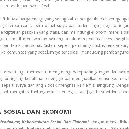
a impor bahan bakar fosil.
i fluktuasi harga energi yang sering kali di pengaruhi oleh keteganga
rgi terbarukan seperti panel surya dan turbin angin, negara-negar
enciptakan pasokan yang stabil, dan melindungi ekonomi mereka dar
nergi alternatif menawarkan peluang untuk memperluas akses energi k
gan listrik tradisional. Sistem seperti pembangkit listrik tenaga sury
rik ke komunitas yang sebelumnya terisolasi, mendukung pembanguna
i alternatif juga membantu mengurangi dampak lingkungan dari sekto
ulang punggung kebutuhan energi global menghasilkan emisi gas ruma
if seperti surya dan angin tidak menghasilkan emisi langsung. Denga
dapat mengatasi tantangan krisis energi tetapi juga berkontribusi pad
 SOSIAL DAN EKONOMI
Mendukung Keberlanjutan Sosial Dan Ekonomi
dengan menyediaka
u, dan dapat di akses oleh berbagai lapisan masyarakat. Salah sat