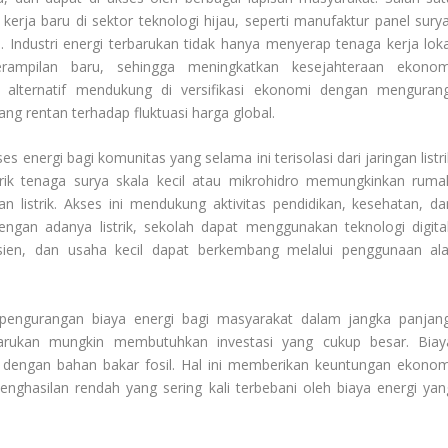
rja baru di sektor teknologi hijau, seperti manufaktur panel surya
. Industri energi terbarukan tidak hanya menyerap tenaga kerja loka
ampilan baru, sehingga meningkatkan kesejahteraan ekonom
gi alternatif mendukung di versifikasi ekonomi dengan mengurang
ang rentan terhadap fluktuasi harga global.
ses energi bagi komunitas yang selama ini terisolasi dari jaringan listr
strik tenaga surya skala kecil atau mikrohidro memungkinkan ruma
 listrik. Akses ini mendukung aktivitas pendidikan, kesehatan, da
engan adanya listrik, sekolah dapat menggunakan teknologi digital
fisien, dan usaha kecil dapat berkembang melalui penggunaan ala
ada pengurangan biaya energi bagi masyarakat dalam jangka panjang
rbarukan mungkin membutuhkan investasi yang cukup besar. Biay
n dengan bahan bakar fosil. Hal ini memberikan keuntungan ekonom
enghasilan rendah yang sering kali terbebani oleh biaya energi yan