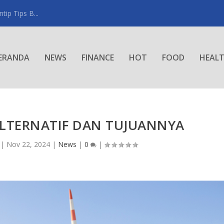
ip Tips B...
ERANDA
NEWS
FINANCE
HOT
FOOD
HEAL
ALTERNATIF DAN TUJUANNYA
|
Nov 22, 2024
|
News
|
0
|