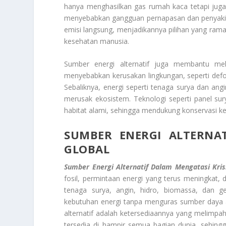
hanya menghasilkan gas rumah kaca tetapi juga 
menyebabkan gangguan pernapasan dan penyakit k
emisi langsung, menjadikannya pilihan yang ra
kesehatan manusia.
Sumber energi alternatif juga membantu meli
menyebabkan kerusakan lingkungan, seperti def
Sebaliknya, energi seperti tenaga surya dan a
merusak ekosistem. Teknologi seperti panel su
habitat alami, sehingga mendukung konservasi k
SUMBER ENERGI ALTERNAT
GLOBAL
Sumber Energi Alternatif Dalam Mengatasi Kris
fosil, permintaan energi yang terus meningkat, d
tenaga surya, angin, hidro, biomassa, dan 
kebutuhan energi tanpa menguras sumber daya a
alternatif adalah ketersediaannya yang melimpah
tersedia di hampir semua bagian dunia, sehi