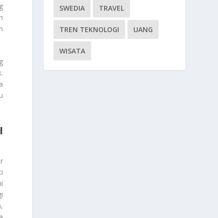
g
SWEDIA
TRAVEL
n
n
TREN TEKNOLOGI
UANG
WISATA
g
.
a
u
I
r
i
i
i
,
a