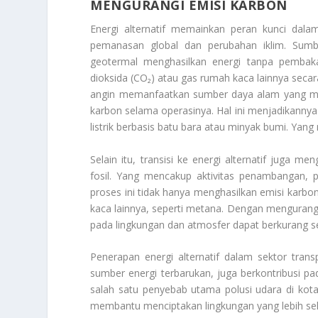
MENGURANGI EMISI KARBON
Energi alternatif memainkan peran kunci dal
pemanasan global dan perubahan iklim. Sumber
geotermal menghasilkan energi tanpa pembaka
dioksida (CO₂) atau gas rumah kaca lainnya secar
angin memanfaatkan sumber daya alam yang meli
karbon selama operasinya. Hal ini menjadikannya 
listrik berbasis batu bara atau minyak bumi. Yan
Selain itu, transisi ke energi alternatif juga 
fosil. Yang mencakup aktivitas penambangan, p
proses ini tidak hanya menghasilkan emisi karb
kaca lainnya, seperti metana. Dengan mengurangi
pada lingkungan dan atmosfer dapat berkurang sec
Penerapan energi alternatif dalam sektor transpo
sumber energi terbarukan, juga berkontribusi pa
salah satu penyebab utama polusi udara di kota
membantu menciptakan lingkungan yang lebih seh