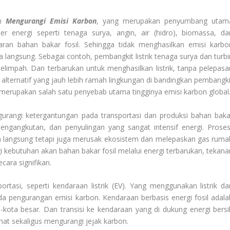
am
Mengurangi Emisi Karbon
, yang merupakan penyumbang utam
 energi seperti tenaga surya, angin, air (hidro), biomassa, da
ran bahan bakar fosil. Sehingga tidak menghasilkan emisi karbo
a langsung. Sebagai contoh, pembangkit listrik tenaga surya dan turbi
mpah. Dan terbarukan untuk menghasilkan listrik, tanpa pelepasa
alternatif yang jauh lebih ramah lingkungan di bandingkan pembangki
g merupakan salah satu penyebab utama tingginya emisi karbon global
mengurangi ketergantungan pada transportasi dan produksi bahan baka
engangkutan, dan penyulingan yang sangat intensif energi. Proses
on langsung tetapi juga merusak ekosistem dan melepaskan gas ruma
 kebutuhan akan bahan bakar fosil melalui energi terbarukan, tekana
ara signifikan.
rtasi, seperti kendaraan listrik (EV). Yang menggunakan listrik dar
da pengurangan emisi karbon. Kendaraan berbasis energi fosil adala
-kota besar. Dan transisi ke kendaraan yang di dukung energi bersi
at sekaligus mengurangi jejak karbon.