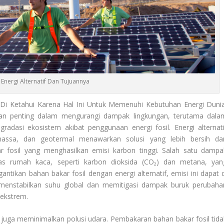
Energi Alternatif Dan Tujuannya
i Ketahui Karena Hal Ini Untuk Memenuhi Kebutuhan Energi Dunia
an penting dalam mengurangi dampak lingkungan, terutama dala
adasi ekosistem akibat penggunaan energi fosil. Energi alternati
iomassa, dan geotermal menawarkan solusi yang lebih bersih da
r fosil yang menghasilkan emisi karbon tinggi. Salah satu dampa
 gas rumah kaca, seperti karbon dioksida (CO₂) dan metana, yan
kan bahan bakar fosil dengan energi alternatif, emisi ini dapat d
 menstabilkan suhu global dan memitigasi dampak buruk perubaha
 ekstrem.
f juga meminimalkan polusi udara. Pembakaran bahan bakar fosil tida