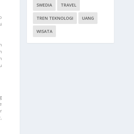
SWEDIA
TRAVEL
o
TREN TEKNOLOGI
UANG
i
WISATA
n
n
n
u
g
e
r
,