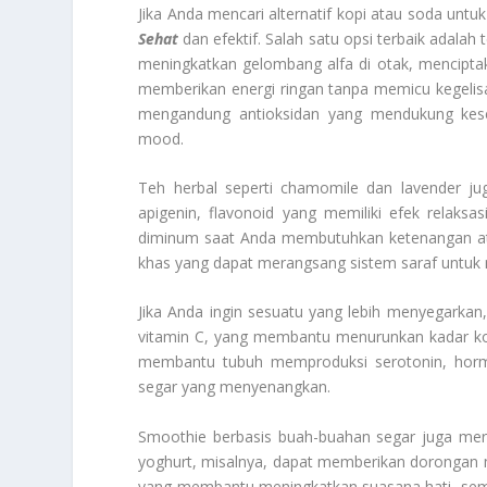
Jika Anda mencari alternatif kopi atau soda unt
Sehat
dan efektif. Salah satu opsi terbaik adal
meningkatkan gelombang alfa di otak, mencipta
memberikan energi ringan tanpa memicu kegelisah
mengandung antioksidan yang mendukung kese
mood.
Teh herbal seperti chamomile dan lavender j
apigenin, flavonoid yang memiliki efek rela
diminum saat Anda membutuhkan ketenangan atau
khas yang dapat merangsang sistem saraf untuk 
Jika Anda ingin sesuatu yang lebih menyegarkan
vitamin C, yang membantu menurunkan kadar ko
membantu tubuh memproduksi serotonin, horm
segar yang menyenangkan.
Smoothie berbasis buah-buahan segar juga merup
yoghurt, misalnya, dapat memberikan dorongan m
yang membantu meningkatkan suasana hati, semen