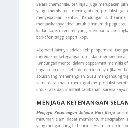
Selain chamomile, teh hijau juga merupakan pi
yang membantu meningkatkan produksi gelom
menyebabkan kantuk. Kandungan L-theanine 
menjadikannya ideal untuk diminum di pagi atau si
kadar kafein rendah yang membantu mening
berkafein tinggi seperti kopi.
Alternatif lainnya adalah teh peppermint. De
meredakan ketegangan otot dan memperlancar p
Kandungan mentol dalam peppermint memiliki efe
ringan dan rileks setelah meminumnya. Jika An
solusi yang menenangkan. Susu mengandung trip
sementara madu meningkatkan produksi seroto
untuk rasa dan manfaat tambahan, karena kayu m
MENJAGA KETENANGAN SELAM
Menjaga Ketenangan Selama Hari Kerja
adalah
minuman alami dapat membantu menciptakan suas
yang mengandung L-theanine. Asam amino ini me