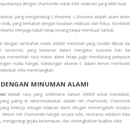
urkannya dengan chamomile untuk efek relaksasi yang lebih kuat.
ma varietas yang mengandung L-theanine. L-theanine adalah asam amin
otak, yang berkaitan dengan keadaan relaksasi dan fokus. Kombinas
membantu menjaga tubuh tetap tenang tanpa membuat kantuk.
angat dengan tambahan madu adalah minuman yang mudah dibuat da
sor serotonin, yang berperan dalam mengatur suasana hati da
nya menambah rasa manis alami tetapi juga mendukung pelepasa
on dengan madu hangat. Kandungan vitamin C dalam lemon membant
mberikan efek menenangkan.
 DENGAN MINUMAN ALAMI
ami
adalah cara yang sederhana namun efektif untuk mendukun
yang paling di rekomendasikan adalah teh chamomile. Chamomil
 yang bekerja sebagai relaksan alami dengan memengaruhi resepto
. Minum teh chamomile hangat secara rutin, terutama sebelum tidur
mengurangi gejala kecemasan, dan meningkatkan kualitas tidur.