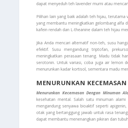
dapat menyeduh teh lavender murni atau mencamp
Pilihan lain yang baik adalah teh hijau, teruta
yang membantu meningkatkan gelombang alfa di 
kafein rendah dan L-theanine dalam teh hijau 
Jika Anda mencari alternatif non-teh, susu h
efektif. Susu mengandung triptofan, prekur
meningkatkan perasaan tenang. Madu tidak ha
serotonin. Untuk variasi, coba juga air lem
menurunkan kadar kortisol, sementara madu me
MENURUNKAN KECEMASAN
Menurunkan Kecemasan Dengan Minuman Al
kesehatan mental. Salah satu minuman alami 
mengandung senyawa bioaktif seperti apigenin,
otak yang bertanggung jawab untuk rasa tenang
dapat membantu menenangkan pikiran dan tubuh, 