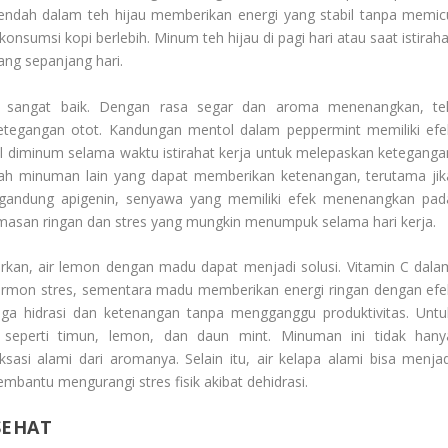
 rendah dalam teh hijau memberikan energi yang stabil tanpa memic
onsumsi kopi berlebih. Minum teh hijau di pagi hari atau saat istiraha
ng sepanjang hari.
g sangat baik. Dengan rasa segar dan aroma menenangkan, te
tegangan otot. Kandungan mentol dalam peppermint memiliki efe
l diminum selama waktu istirahat kerja untuk melepaskan keteganga
alah minuman lain yang dapat memberikan ketenangan, terutama jik
gandung apigenin, senyawa yang memiliki efek menenangkan pad
masan ringan dan stres yang mungkin menumpuk selama hari kerja.
kan, air lemon dengan madu dapat menjadi solusi. Vitamin C dala
rmon stres, sementara madu memberikan energi ringan dengan efe
a hidrasi dan ketenangan tanpa mengganggu produktivitas. Untu
 seperti timun, lemon, dan daun mint. Minuman ini tidak hany
asi alami dari aromanya. Selain itu, air kelapa alami bisa menjad
membantu mengurangi stres fisik akibat dehidrasi.
SEHAT