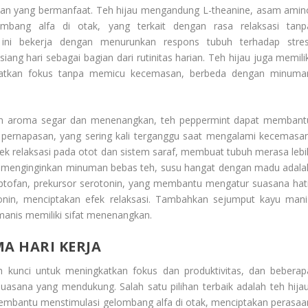
lihan yang bermanfaat. Teh hijau mengandung L-theanine, asam amin
bang alfa di otak, yang terkait dengan rasa relaksasi tanp
ini bekerja dengan menurunkan respons tubuh terhadap stres
ang hari sebagai bagian dari rutinitas harian. Teh hijau juga memilik
katkan fokus tanpa memicu kecemasan, berbeda dengan minuma
ngan aroma segar dan menenangkan, teh peppermint dapat membant
ernapasan, yang sering kali terganggu saat mengalami kecemasan
k relaksasi pada otot dan sistem saraf, membuat tubuh merasa lebi
da menginginkan minuman bebas teh, susu hangat dengan madu adala
tofan, prekursor serotonin, yang membantu mengatur suasana hati
nin, menciptakan efek relaksasi. Tambahkan sejumput kayu mani
anis memiliki sifat menenangkan.
A HARI KERJA
 kunci untuk meningkatkan fokus dan produktivitas, dan beberap
ana yang mendukung. Salah satu pilihan terbaik adalah teh hijau
mbantu menstimulasi gelombang alfa di otak, menciptakan perasaa