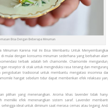
emasan Bisa Dengan Beberapa Minuman
a Minuman Karena Hal Ini Bisa Membantu Untuk Menyeimbangka
 di mulai dengan konsumsi minuman sederhana yang berbahan alam
rekomendasi terbaik adalah teh chamomile. Chamomile mengandun
engan reseptor di otak untuk menginduksi rasa tenang dan mengurang
am pengobatan tradisional untuk membantu mengatasi insomnia da
hamomile hangat sebelum tidur dapat memberikan efek relaksasi yan
kan pilihan yang menenangkan. Aroma khas lavender tidak hany
iah memiliki efek menenangkan sistem saraf. Lavender membant
l, sehingga ideal untuk diminum saat merasa cemas atau tegang. And