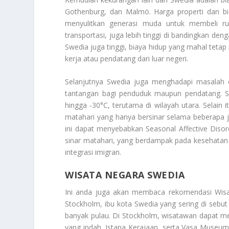
Gothenburg, dan Malmö. Harga properti dan bi
menyulitkan generasi muda untuk membeli ru
transportasi, juga lebih tinggi di bandingkan de
Swedia juga tinggi, biaya hidup yang mahal tet
kerja atau pendatang dari luar negeri.
Selanjutnya Swedia juga menghadapi masalah 
tantangan bagi penduduk maupun pendatang. Se
hingga -30°C, terutama di wilayah utara. Selain 
matahari yang hanya bersinar selama beberapa ja
ini dapat menyebabkan Seasonal Affective Disor
sinar matahari, yang berdampak pada kesehatan
integrasi imigran.
WISATA NEGARA SWEDIA
Ini anda juga akan membaca rekomendasi
Wis
Stockholm, ibu kota Swedia yang sering di sebut se
banyak pulau. Di Stockholm, wisatawan dapat m
yang indah, Istana Kerajaan, serta Vasa Museum