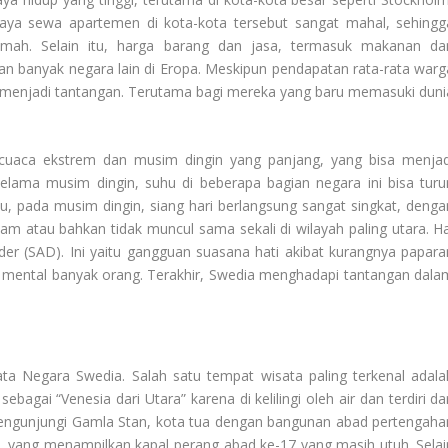
aya sewa apartemen di kota-kota tersebut sangat mahal, sehingg
mah. Selain itu, harga barang dan jasa, termasuk makanan da
ngan banyak negara lain di Eropa. Meskipun pendapatan rata-rata warg
ap menjadi tantangan. Terutama bagi mereka yang baru memasuki duni
cuaca ekstrem dan musim dingin yang panjang, yang bisa menjad
lama musim dingin, suhu di beberapa bagian negara ini bisa turu
itu, pada musim dingin, siang hari berlangsung sangat singkat, denga
m atau bahkan tidak muncul sama sekali di wilayah paling utara. Ha
der (SAD). Ini yaitu gangguan suasana hati akibat kurangnya papara
 mental banyak orang. Terakhir, Swedia menghadapi tantangan dala
ata Negara Swedia
. Salah satu tempat wisata paling terkenal adala
bagai “Venesia dari Utara” karena di kelilingi oleh air dan terdiri da
engunjungi Gamla Stan, kota tua dengan bangunan abad pertengaha
, yang menampilkan kapal perang abad ke-17 yang masih utuh. Selai