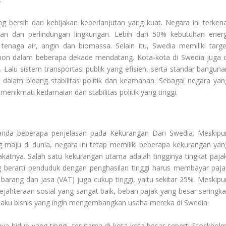
g bersih dan kebijakan keberlanjutan yang kuat. Negara ini terkena
an dan perlindungan lingkungan. Lebih dari 50% kebutuhan energ
tenaga air, angin dan biomassa. Selain itu, Swedia memiliki targe
bon dalam beberapa dekade mendatang. Kota-kota di Swedia juga d
Lalu sistem transportasi publik yang efisien, serta standar banguna
 dalam bidang stabilitas politik dan keamanan. Sebagai negara yan
menikmati kedamaian dan stabilitas politik yang tinggi.
 anda beberapa penjelasan pada
Kekurangan Dari Swedia
. Meskipu
g maju di dunia, negara ini tetap memiliki beberapa kekurangan yan
atnya. Salah satu kekurangan utama adalah tingginya tingkat pajak
 berarti penduduk dengan penghasilan tinggi harus membayar paja
barang dan jasa (VAT) juga cukup tinggi, yaitu sekitar 25%. Meskipu
jahteraan sosial yang sangat baik, beban pajak yang besar seringkal
laku bisnis yang ingin mengembangkan usaha mereka di Swedia.
ya hidup yang tinggi, terutama di kota-kota besar seperti Stockholm