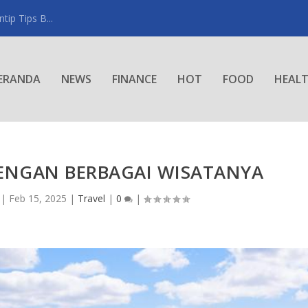
ip Tips B...
ERANDA
NEWS
FINANCE
HOT
FOOD
HEAL
ENGAN BERBAGAI WISATANYA
|
Feb 15, 2025
|
Travel
|
0
|