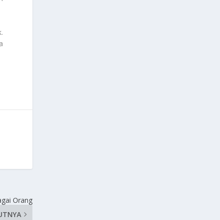
.
a
agai Orang
UTNYA