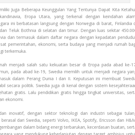
liki Juga Beberapa Keunggulan Yang Tentunya Dapat Kita Ketahui
andinavia, Eropa Utara, yang terkenal dengan keindahan alam
egara ini berbatasan langsung dengan Norwegia di barat, Finlandia d
 dan Teluk Bothnia di selatan dan timur. Dengan luas sekitar 450.00
navia dan termasuk dalam daftar negara dengan kepadatan pendudu
usat pemerintahan, ekonomi, serta budaya yang menjadi rumah bag
ogi terkemuka.
ah menjadi salah satu kekuatan besar di Eropa pada abad ke-17
un, pada abad ke-19, Swedia memilih untuk menjadi negara yan
termasuk dalam Perang Dunia I dan II. Keputusan ini membuat Swedi
l secara politik. Swedia juga di kenal dengan sistem kesejahteraa
tan gratis. Lalu pendidikan gratis hingga tingkat universitas, sert
aan ekonomi.
n inovatif, dengan sektor teknologi dan industri sebagai tulan
erasal dari Swedia, seperti Volvo, IKEA, Spotify, Ericsson dan H&M
ngembangan dalam bidang energi terbarukan, kecerdasan buatan, sert
i negara yang mendukung keberlanjutan dengan target ambisius untu