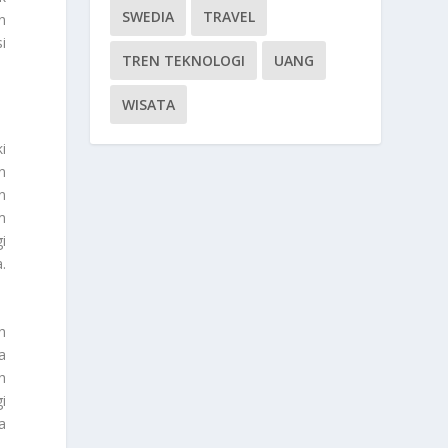
SWEDIA
TRAVEL
n
i
TREN TEKNOLOGI
UANG
WISATA
i
n
n
m
i
.
h
a
h
i
a