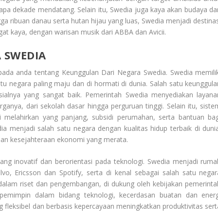
apa dekade mendatang. Selain itu, Swedia juga kaya akan budaya da
gga ribuan danau serta hutan hijau yang luas, Swedia menjadi destinas
at kaya, dengan warisan musik dari ABBA dan Avicii.
 SWEDIA
epada anda tentang
Keunggulan Dari Negara Swedia
. Swedia memilik
u negara paling maju dan di hormati di dunia. Salah satu keunggula
sialnya yang sangat baik. Pemerintah Swedia menyediakan layana
ganya, dari sekolah dasar hingga perguruan tinggi. Selain itu, siste
i melahirkan yang panjang, subsidi perumahan, serta bantuan bag
a menjadi salah satu negara dengan kualitas hidup terbaik di dunia
dan kesejahteraan ekonomi yang merata.
ng inovatif dan berorientasi pada teknologi. Swedia menjadi ruma
vo, Ericsson dan Spotify, serta di kenal sebagai salah satu negar
ar dalam riset dan pengembangan, di dukung oleh kebijakan pemerinta
pemimpin dalam bidang teknologi, kecerdasan buatan dan energ
ng fleksibel dan berbasis kepercayaan meningkatkan produktivitas sert
.