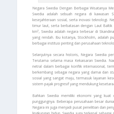
Negara Swedia
Dengan Berbagai Wisatanya Memi
Swedia adalah sebuah negara di kawasan Sk
kesejahteraan sosial, serta inovasi teknologi. N
timur laut, serta berbatasan dengan Laut Baltik
km², Swedia adalah negara terbesar di Skandi
yang rendah. Ibu kotanya, Stockholm, adalah p
berbagai institusi penting dan perusahaan teknol
Selanjutnya secara historis,
Negara Swedia
pern
Terutama selama masa Kekaisaran Swedia. Nam
netral dalam berbagai konflik internasional, 
berkembang sebagai negara yang damai dan stabi
sosial yang sangat maju, termasuk layanan keseha
sistem pajak progresif yang mendukung kesetar
Bahkan Swedia memiliki ekonomi yang kuat da
punggungnya. Beberapa perusahaan besar dunia b
Negara ini juga menjadi pusat penelitian dan pe
lingkungan hidup. Swedia juga terkenal sebaga