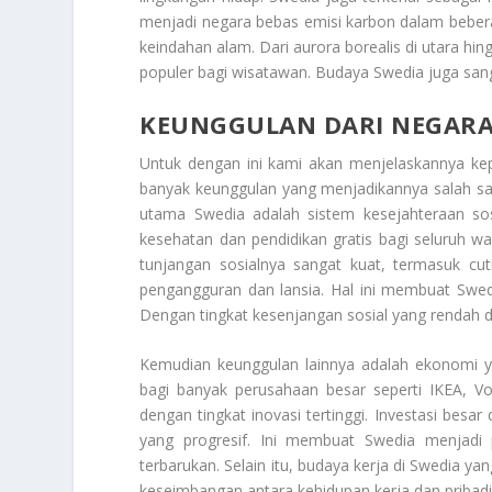
menjadi negara bebas emisi karbon dalam beber
keindahan alam. Dari aurora borealis di utara hin
populer bagi wisatawan. Budaya Swedia juga sang
KEUNGGULAN DARI NEGARA
Untuk dengan ini kami akan menjelaskannya k
banyak keunggulan yang menjadikannya salah sat
utama Swedia adalah sistem kesejahteraan so
kesehatan dan pendidikan gratis bagi seluruh war
tunjangan sosialnya sangat kuat, termasuk cut
pengangguran dan lansia. Hal ini membuat Swedi
Dengan tingkat kesenjangan sosial yang rendah 
Kemudian keunggulan lainnya adalah ekonomi ya
bagi banyak perusahaan besar seperti IKEA, Vol
dengan tingkat inovasi tertinggi. Investasi bes
yang progresif. Ini membuat Swedia menjadi 
terbarukan. Selain itu, budaya kerja di Swedia ya
keseimbangan antara kehidupan kerja dan pribadi